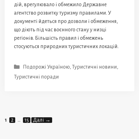
дій, врегулювало і обмежило Державне
агентство розвитку туризму правилами. У
документі йдеться про дозволи і обмеження,
що діють під час воєнного стану у низці
регіонів. Більшість правил і обмежень
стосуються природних туристичних локацій.
Категорії
Подорожі Україною
,
Туристичні новини
,
Туристичні поради
Сторінка
Сторінка
Сторінка
1
2
…
15
Далі
→