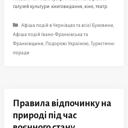
галузей культури: книговидання, кіно, театр.
Категорії
Афіша подій в Чернівцях та всієї Буковини
,
Афіша подій Івано-Франківська та
Франківщини
,
Подорожі Україною
,
Туристичні
поради
Правила відпочинку на
природі під час
воєнного стану