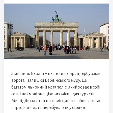
Звичайно Берлін – це не лише Брандербурзькі
ворота і залишки Берлінського муру. Це
багатомільйонний мегаполіс, який ховає в собі
сотні неймовірно цікавих місць для туриста.
Ми підібрали топ п’ять місцин, які обов’язково
варто відвідати перебуваючи у столиці