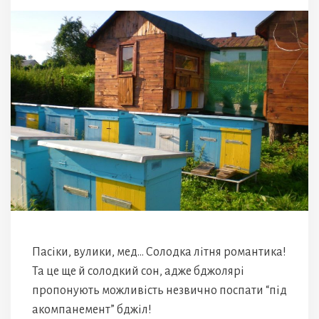
Пасіки, вулики, мед… Солодка літня романтика!
Та це ще й солодкий сон, адже бджолярі
пропонують можливість незвично поспати “під
акомпанемент” бджіл!