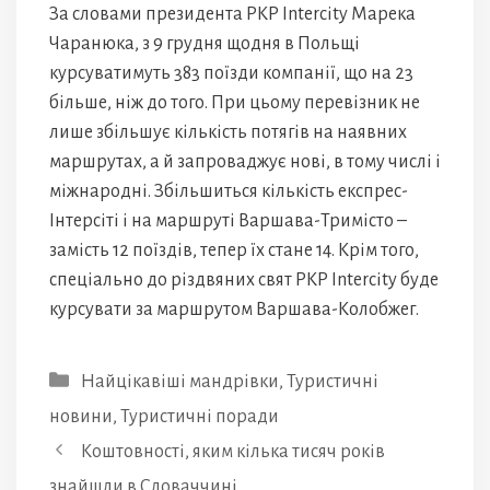
За словами президента PKP Intercity Марека
Чаранюка, з 9 грудня щодня в Польщі
курсуватимуть 383 поїзди компанії, що на 23
більше, ніж до того. При цьому перевізник не
лише збільшує кількість потягів на наявних
маршрутах, а й запроваджує нові, в тому числі і
міжнародні. Збільшиться кількість експрес-
Інтерсіті і на маршруті Варшава-Тримісто –
замість 12 поїздів, тепер їх стане 14. Крім того,
спеціально до різдвяних свят PKP Intercity буде
курсувати за маршрутом Варшава-Колобжег.
Категорії
Найцікавіші мандрівки
,
Туристичні
новини
,
Туристичні поради
Коштовності, яким кілька тисяч років
знайшли в Словаччині