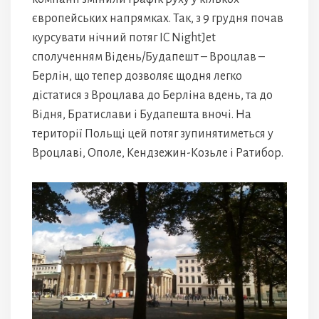
європейських напрямках. Так, з 9 грудня почав
курсувати нічний потяг IC NightJet
сполученням Відень/Будапешт – Вроцлав –
Берлін, що тепер дозволяє щодня легко
дістатися з Вроцлава до Берліна вдень, та до
Відня, Братислави і Будапешта вночі. На
території Польщі цей потяг зупинятиметься у
Вроцлаві, Ополе, Кендзежин-Козьле і Ратибор.