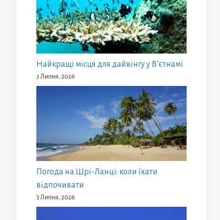
Найкращі місця для дайвінгу у В’єтнамі
3 Липня, 2026
Погода на Шрі-Ланці: коли їхати
відпочивати
3 Липня, 2026