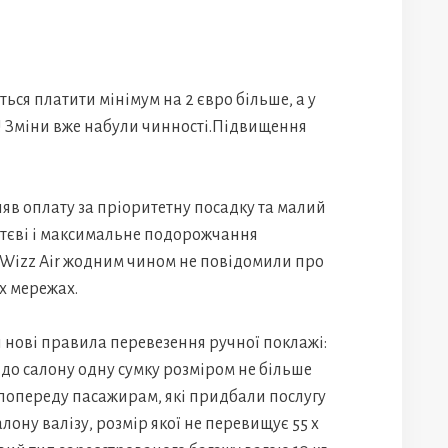
ться платити мінімум на 2 євро більше, а у
о! Зміни вже набули чинності.Підвищення
няв оплату за пріоритетну посадку та малий
уттєві і максимальне подорожчання
ні Wizz Air жодним чином не повідомили про
их мережах.
ти нові правила перевезення ручної поклажі:
до салону одну сумку розміром не більше
м попереду пасажирам, які придбали послугу
лону валізу, розмір якої не перевищує 55 x