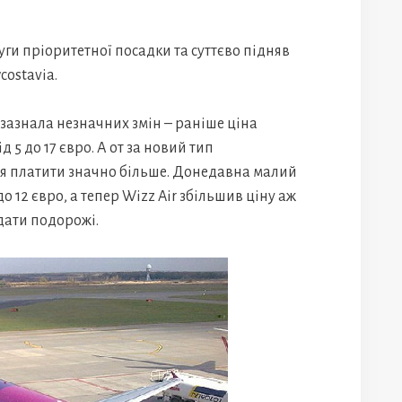
уги пріоритетної посадки та суттєво підняв
costavia.
 зазнала незначних змін – раніше ціна
д 5 до 17 євро. А от за новий тип
ься платити значно більше. Донедавна малий
о 12 євро, а тепер Wizz Air збільшив ціну аж
 дати подорожі.