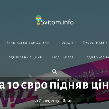
Найцікавіші мандрівки
Поради
Курорти світу
Події Франківщини
Події Києва
Події Букови
а 10 євро підняв ці
21 Січня, 2019
•
Ярина