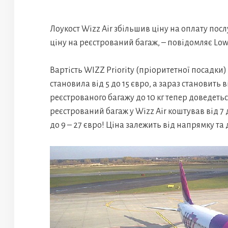
Лоукост Wizz Air збільшив ціну на оплату посл
ціну на реєстрований багаж, – повідомляє Low
Вартість WIZZ Priority (пріоритетної посадки)
становила від 5 до 15 євро, а зараз становить ві
реєстрованого багажу до 10 кг тепер доведет
реєстрований багаж у Wizz Air коштував від 7 д
до 9 – 27 євро! Ціна залежить від напрямку та