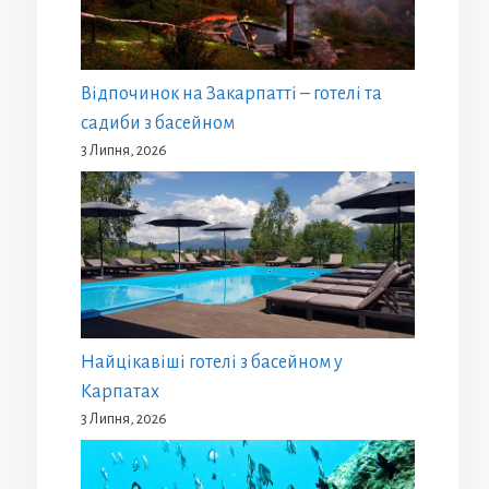
Відпочинок на Закарпатті – готелі та
садиби з басейном
3 Липня, 2026
Найцікавіші готелі з басейном у
Карпатах
3 Липня, 2026