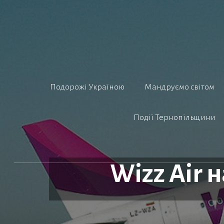
Перейти
до
вмісту
Подорожі Україною
Мандруємо світом
Події Тернопільщини
Wizz Air н