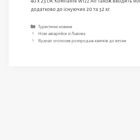
40 x 23 см. Компанія Wizz Air також вводить н
додатково до існуючих 20 та 32 кг.
Категорії
Туристичні новини
Нові авіарейси зі Львова
Ryanair оголосив розпродаж квитків до весни