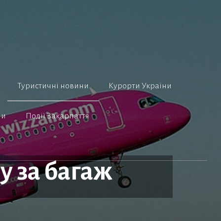
Туристичні новини
Курорти України
ни
Події Закарпаття
ну за багаж