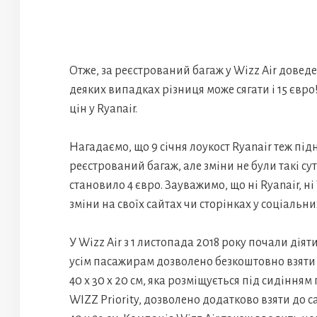
Отже, за реєстрований багаж у Wizz Air доведе
деяких випадках різниця може сягати і 15 євр
цін у Ryanair.
Нагадаємо, що 9 січня лоукост Ryanair теж під
реєстрований багаж, але зміни не були такі с
становило 4 євро. Зауважимо, що ні Ryanair, 
зміни на своїх сайтах чи сторінках у соціальн
У Wizz Air з 1 листопада 2018 року почали дія
усім пасажирам дозволено безкоштовно взяти 
40 x 30 x 20 см, яка розміщується під сидіння
WIZZ Priority, дозволено додатково взяти до са