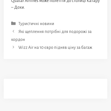
Quatar Airlines може полетіти до столиці Катару
– Дохи.
Категорії
Туристичні новини
Які щеплення потрібні для подорожі за
кордон
Wizz Air на 10 євро підняв ціну за багаж