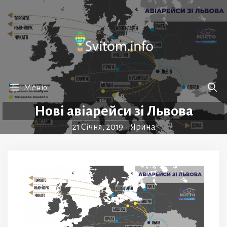
Перейти
до
вмісту
Меню
Нові авіарейси зі Львова
21 Січня, 2019
•
Ярина