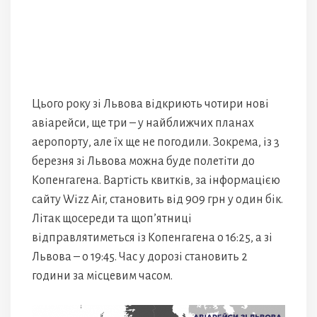
Цього року зі Львова відкриють чотири нові
авіарейси, ще три – у найближчих планах
аеропорту, але їх ще не погодили. Зокрема, із 3
березня зі Львова можна буде полетіти до
Копенгагена. Вартість квитків, за інформацією
сайту Wizz Air, становить від 909 грн у один бік.
Літак щосереди та щоп’ятниці
відправлятиметься із Копенгагена о 16:25, а зі
Львова – о 19:45. Час у дорозі становить 2
години за місцевим часом.