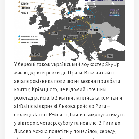
У березні також український лоукостер SkyUp
має відкрити рейси до Праги. Втім на сайті
авіаперевізника поки що не можна придбати
квиток. Крім цього, не відомий і точний
розклад рейсів.Із 2 квітня латвійська компанія
аirBaltic відкриє зі Львова рейс до Риги –
столиці Латвії. Рейси зі Львова виконуватимуть
у вівторок, четвер, суботу та неділю. З Риги до
Львова можна полетіти у понеділок, середу,