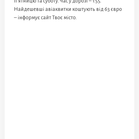
п’ятницю та суботу. Час у дорозі – 1:55.
Найдешевші авіаквитки коштують від 63 євро
– інформує сайт Твоє місто.