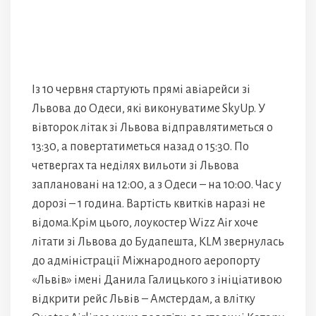
Із 10 червня стартують прямі авіарейси зі
Львова до Одеси, які виконуватиме SkyUp. У
вівторок літак зі Львова відправлятиметься о
13:30, а повертатиметься назад о 15:30. По
четвергах та неділях вильоти зі Львова
заплановані на 12:00, а з Одеси – на 10:00. Час у
дорозі – 1 година. Вартість квитків наразі не
відома.Крім цього, лоукостер Wizz Air хоче
літати зі Львова до Будапешта, KLM звернулась
до адміністрації Міжнародного аеропорту
«Львів» імені Данила Галицького з ініціативою
відкрити рейс Львів – Амстердам, а влітку