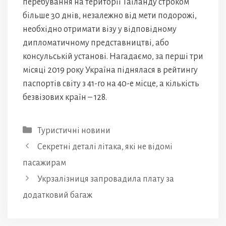
перебування на території Таїланду строком
більше 30 днів, незалежно від мети подорожі,
необхідно отримати візу у відповідному
дипломатичному представництві, або
консульській установі. Нагадаємо, за перші три
місяці 2019 року Україна піднялася в рейтингу
паспортів світу з 41-го на 40-е місце, а кількість
безвізових країн – 128.
Категорії
Туристичні новини
Секретні деталі літака, які не відомі
пасажирам
Укрзалізниця запровадила плату за
додатковий багаж