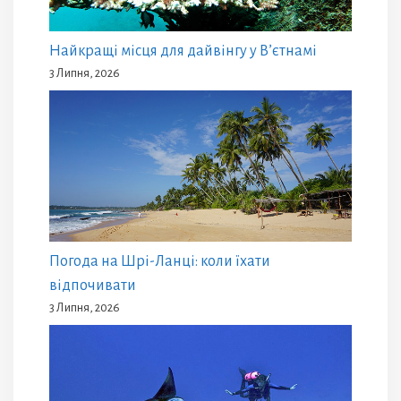
Найкращі місця для дайвінгу у В’єтнамі
3 Липня, 2026
Погода на Шрі-Ланці: коли їхати
відпочивати
3 Липня, 2026