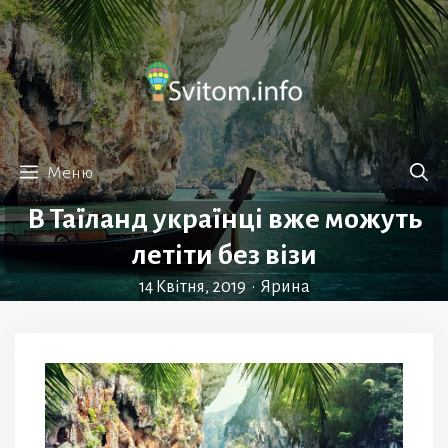
Перейти
до
вмісту
Меню
В Таїланд українці вже можуть
летіти без візи
14 Квітня, 2019
•
Ярина