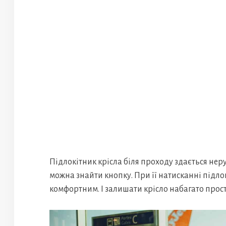
Підлокітник крісла біля проходу здається не
можна знайти кнопку. При її натисканні підло
комфортним. І залишати крісло набагато прост