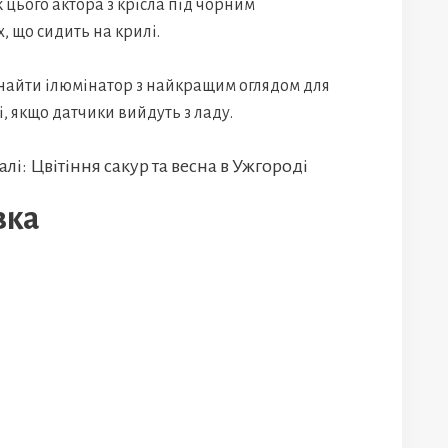
 цього актора з крісла під чорним
, що сидить на крилі.
найти ілюмінатор з найкращим оглядом для
, якщо датчики вийдуть з ладу.
лі: Цвітіння сакур та весна в Ужгороді
вка