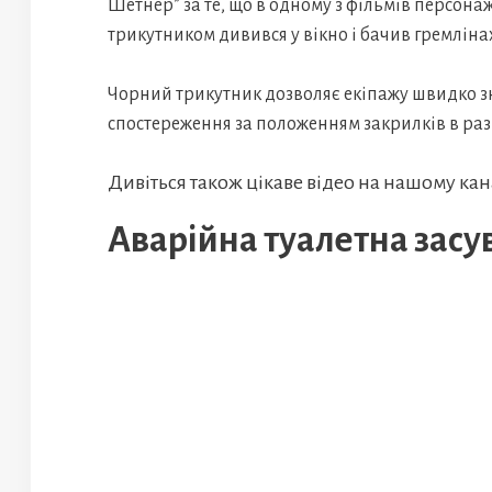
Шетнер” за те, що в одному з фільмів персонаж
трикутником дивився у вікно і бачив гремлінах
Чорний трикутник дозволяє екіпажу швидко з
спостереження за положенням закрилків в разі
Дивіться також цікаве відео на нашому кана
Аварійна туалетна засу