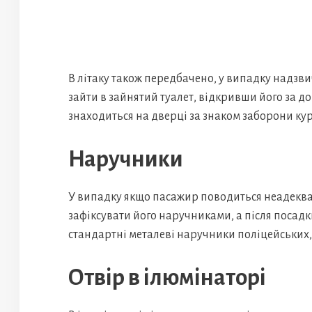
В літаку також передбачено, у випадку надзв
зайти в зайнятий туалет, відкривши його за 
знаходиться на дверці за знаком заборони кур
Наручники
У випадку якщо пасажир поводиться неадеква
зафіксувати його наручниками, а після посадк
стандартні металеві наручники поліцейських, 
Отвір в ілюмінаторі