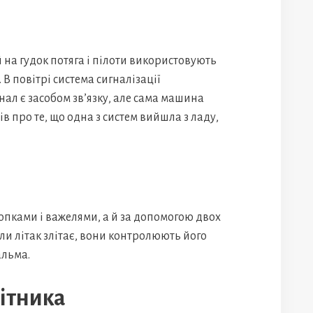
 на гудок потяга і пілоти використовують
 В повітрі система сигналізації
ал є засобом зв’язку, але сама машина
 про те, що одна з систем вийшла з ладу,
опками і важелями, а й за допомогою двох
ли літак злітає, вони контролюють його
альма.
ітника