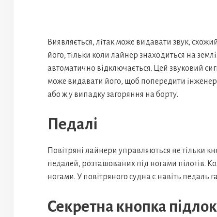
Виявляється, літак може видавати звук, схожий
його, тільки коли лайнер знаходиться на землі.
автоматично відключається. Цей звуковий сигн
може видавати його, щоб попередити інженерів
або ж у випадку загоряння на борту.
Педалі
Повітряні лайнери управляються не тільки кн
педалей, розташованих під ногами пілотів. Ко
ногами. У повітряного судна є навіть педаль г
Секретна кнопка підлок