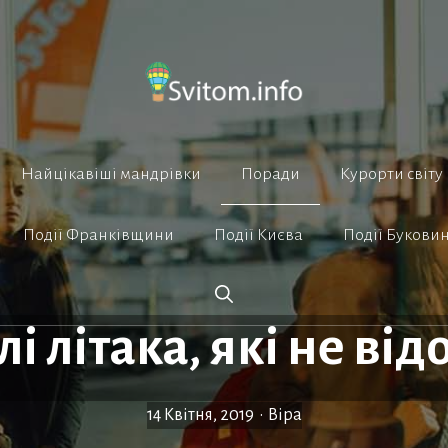
Найцікавіші мандрівки
Поради
Курорти світу
Події Франківщини
Події Києва
Події Букови
лі літака, які не ві
14 Квітня, 2019
•
Віра