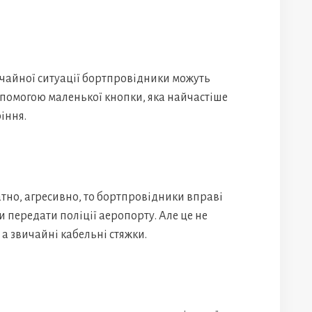
ичайної ситуації бортпровідники можуть
допомогою маленької кнопки, яка найчастіше
іння.
тно, агресивно, то бортпровідники вправі
и передати поліції аеропорту. Але це не
а звичайні кабельні стяжки.