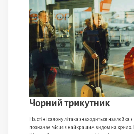
Чорний трикутник
На стіні салону літака знаходиться наклейка 
позначає місце з найкращим видом на крило. 