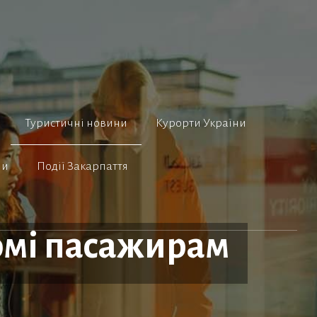
Туристичні новини
Курорти України
ни
Події Закарпаття
домі пасажирам