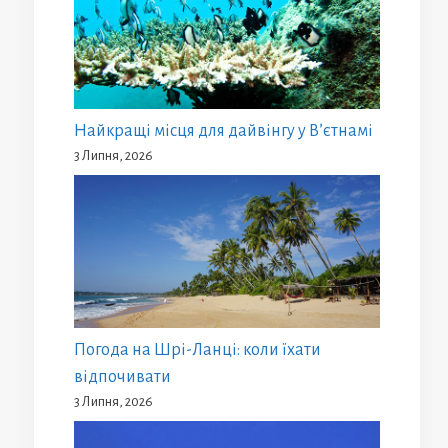
Найкращі місця для дайвінгу у В’єтнамі
3 Липня, 2026
Погода на Шрі-Ланці: коли їхати
відпочивати
3 Липня, 2026