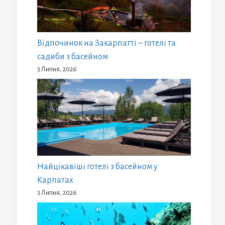
Відпочинок на Закарпатті – готелі та
садиби з басейном
3 Липня, 2026
Найцікавіші готелі з басейном у
Карпатах
3 Липня, 2026