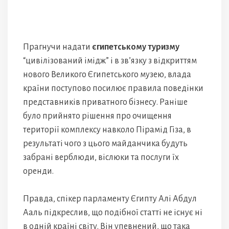
Прагнучи надати
єгипетському туризму
“цивілізований імідж” і в зв’язку з відкриттям
нового Великого Єгипетського музею, влада
країни поступово посилює правила поведінки
представників приватного бізнесу. Раніше
було прийнято рішення про очищення
території комплексу навколо Пірамід Гіза, в
результаті чого з цього майданчика будуть
забрані верблюди, віслюки та послуги їх
оренди.
Правда, спікер парламенту Єгипту Алі Абдул
Ааль підкреслив, що подібної статті не існує ні
в одній країні світу. Він упевнений, що така