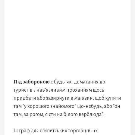
Під забороною
є будь-які домагання до
туристів з нав’язливим проханням щось
придбати або зазирнути в магазин, щоб купити
там “у хорошого знайомого” що-небудь, або “он
там, за рогом, сісти на білого верблюда”.
Штраф для єгипетських торговців і їх