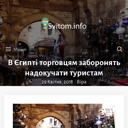
Перейти
до
вмісту
Меню
В Єгипті торговцям заборонять
надокучати туристам
29 Квітня, 2018
•
Віра