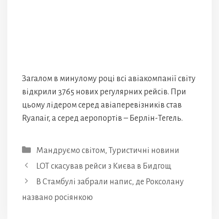
Загалом в минулому році всі авіакомпанії світу
відкрили 3765 нових регулярних рейсів. При
цьому лідером серед авіаперевізників став
Ryanair, а серед аеропортів – Берлін-Тегель.
Категорії
Мандруємо світом
,
Туристичні новини
LOT скасував рейси з Києва в Бидгощ
В Стамбулі забрали напис, де Роксолану
названо росіянкою