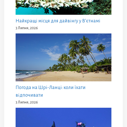
Найкращі місця для дайвінгу у В’єтнамі
3 Липня, 2026
Погода на Шрі-Ланці: коли їхати
відпочивати
3 Липня, 2026