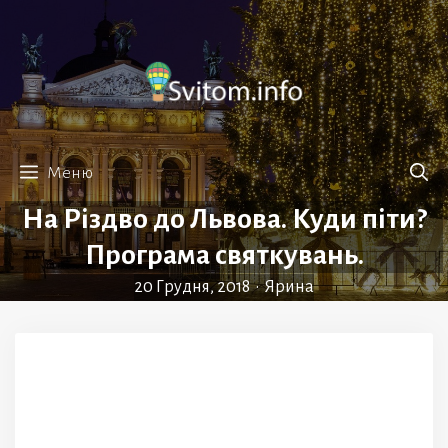
Перейти
до
вмісту
Меню
На Різдво до Львова. Куди піти?
Програма святкувань.
20 Грудня, 2018
•
Ярина