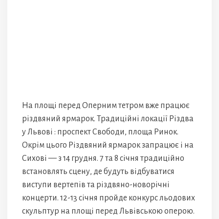
На площі перед Оперним тетром вже працює
різдвяний ярмарок. Традиційні локації Різдва
у Львові : проспект Свободи, площа Ринок.
Окрім цього Різдвяний ярмарок запрацює і на
Сихові — з 14 грудня. 7 та 8 січня традиційно
встановлять сцену, де будуть відбуватися
виступи вертепів та різдвяно-новорічні
концерти. 12-13 січня пройде конкурс льодових
скульптур на площі перед Львівською оперою.