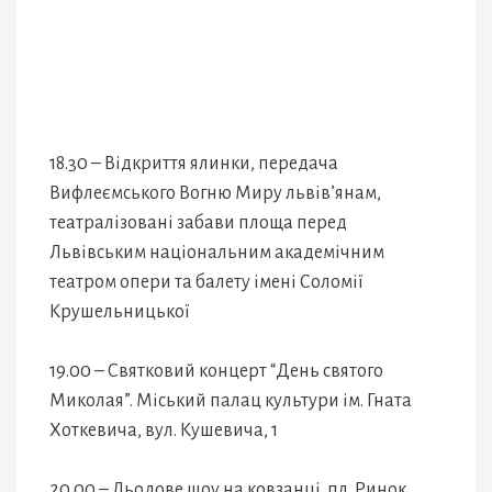
18.30 – Відкриття ялинки, передача
Вифлеємського Вогню Миру львів’янам,
театралізовані забави площа перед
Львівським національним академічним
театром опери та балету імені Соломії
Крушельницької
19.00 – Святковий концерт “День святого
Миколая”. Міський палац культури ім. Гната
Хоткевича, вул. Кушевича, 1
20.00 – Льодове шоу на ковзанці. пл. Ринок,