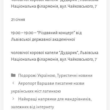
Національна філармонія, вул. Чайковського, 7
21 січня
19.00 – 19.00 – “Різдвяний концерт” від
Львівської державної академічної
чоловічої хорової капели “Дударик”, Львівська
Національна філармонія, вул. Чайковського, 7
Категорії
Подорожі Україною
,
Туристичні новини
Аеропорт Варшави писатиме назви
українських міст латинкою
Найкращі напрямки для мандрівників,
залежних від інтернету