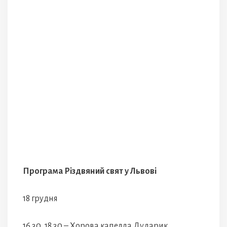
Програма Різдвяний свят у Львові
18 грудня
16.30, 18.30 – Хорова капелла Дударик