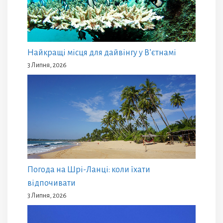
Найкращі місця для дайвінгу у В’єтнамі
3 Липня, 2026
Погода на Шрі-Ланці: коли їхати
відпочивати
3 Липня, 2026