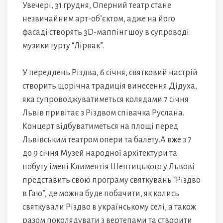
Увечері, 31 грудня, Оперний театр стане
незвичайним арт-об’єктом, адже на його
фасаді створять 3D-маппінг шоу в супроводі
музики гурту “Лірвак”.
У переддень Різдва, 6 січня, святковий настрій
створить щорічна традиція винесення Дідуха,
яка супроводжуватиметься колядами.7 січня
Львів привітає з Різдвом співачка Руслана.
Концерт відбуватиметься на площі перед
Львівським театром опери та балету.А вже з 7
до 9 січня Музей народної архітектури та
побуту імені Климентія Шептицького у Львові
представить свою програму святкувань “Різдво
в Гаю”, де можна буде побачити, як колись
святкували Різдво в українському селі, а також
разом поколядувати з вертепами та створити