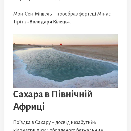
Мон-Сен-Мішель – прообраз фортеці Мінас
Тіріт з «
Володаря Кілець
».
Сахара в Північній
Африці
Поїздка в Сахару – досвід незабутній:
кілометри піску, обпаленого безжальним