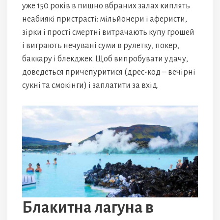
уже 150 років в пишно вбраних залах киплять
неабиякі пристрасті: мільйонери і аферисти,
зірки і прості смертні витрачають купу грошей
і виграють нечувані суми в рулетку, покер,
баккару і блекджек. Щоб випробувати удачу,
доведеться причепуритися (дрес-код – вечірні
сукні та смокінги) і заплатити за вхід.
Блакитна лагуна в