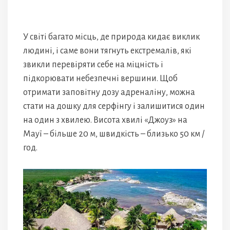
У світі багато місць, де природа кидає виклик
людині, і саме вони тягнуть екстремалів, які
звикли перевіряти себе на міцність і
підкорювати небезпечні вершини. Щоб
отримати заповітну дозу адреналіну, можна
стати на дошку для серфінгу і залишитися один
на один з хвилею. Висота хвилі «Джоуз» на
Мауї – більше 20 м, швидкість – близько 50 км /
год.