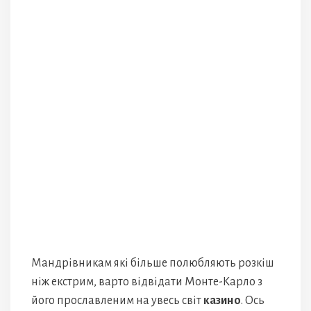
Мандрівникам які більше полюбляють розкіш
ніж екстрим, варто відвідати Монте-Карло з
його прославленим на увесь світ
казино
. Ось