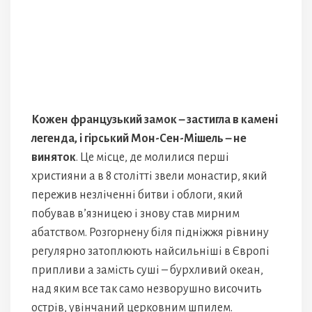
Кожен французький замок – застигла в камені
легенда, і гірський Мон-Сен-Мішель – не
виняток
. Це місце, де молилися перші
християни а в 8 столітті звели монастир, який
пережив незліченні битви і облоги, який
побував в’язницею і знову став мирним
абатством. Розгорнену біля підніжжя рівнину
регулярно затоплюють найсильніші в Європі
припливи а замість суші – бурхливий океан,
над яким все так само незворушно височить
острів, увінчаний церковним шпилем.