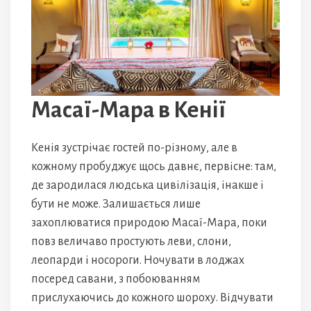
Масаї-Мара в Кенії
Кенія зустрічає гостей по-різному, але в
кожному пробуджує щось давнє, первісне: там,
де зародилася людська цивілізація, інакше і
бути не може. Залишається лише
захоплюватися природою Масаї-Мара, поки
повз величаво простують леви, слони,
леопарди і носороги. Ночувати в лоджах
посеред савани, з побоюванням
прислухаючись до кожного шороху. Відчувати