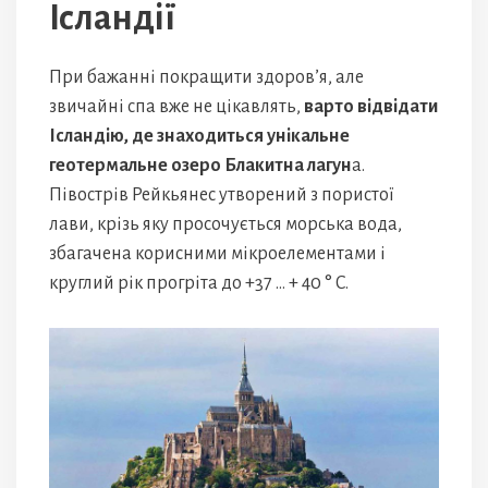
Ісландії
При бажанні покращити здоров’я, але
звичайні спа вже не цікавлять,
варто відвідати
Ісландію, де знаходиться унікальне
геотермальне озеро Блакитна лагун
а.
Півострів Рейкьянес утворений з пористої
лави, крізь яку просочується морська вода,
збагачена корисними мікроелементами і
круглий рік прогріта до +37 … + 40 ° C.