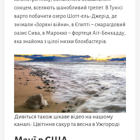
сонцем, вселяють шанобливий трепет. В Тунісі
варто побачити озеро Шотт-ель-Джерід, де
знімали «Зоряні війни», в Єгипті – смарагдовий
оазис Сива, в Марокко – фортеця Аіт-Бенхадду,
яка знайома з цілої низки блокбастерів.
Дивіться також цікаве відео на нашому
каналі: Цвітіння сакур та весна в Ужгороді