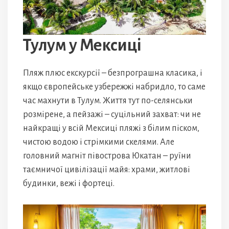
Тулум у Мексиці
Пляж плюс екскурсії – безпрограшна класика, і
якщо європейське узбережжі набридло, то саме
час махнути в Тулум. Життя тут по-селянськи
розмірене, а пейзажі – суцільний захват: чи не
найкращі у всій Мексиці пляжі з білим піском,
чистою водою і стрімкими скелями. Але
головний магніт півострова Юкатан – руїни
таємничої цивілізації майя: храми, житлові
будинки, вежі і фортеці.