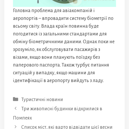
Головна проблема для авіакомпаній і
аеропортів – впровадити систему біометрії по
всьому світу. Влада країн повинна буде
погодитися із загальними стандартами для
обміну біометричними даними. Однак поки не
зрозуміло, як обслуговувати пасажирів з
візами, якщо вони планують поїздку без
паперового паспорта. Також турбує питання
ситуацій у випадку, якщо машини для
ідентифікації в аеропорту вийдуть з ладу.
Категорії
Туристичні новини
Три живописні будинки відкрилися в
Помпеях
Список міст, які варто відвідати цієї весни