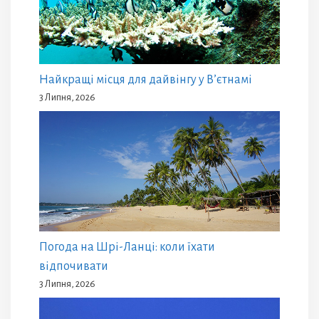
Найкращі місця для дайвінгу у В’єтнамі
3 Липня, 2026
Погода на Шрі-Ланці: коли їхати
відпочивати
3 Липня, 2026