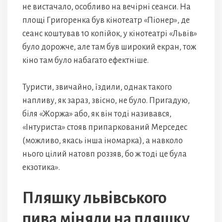
не вистачало, особливо на вечірні сеанси. На
площі Григоренка був кінотеатр «Піонер», де
сеанс коштував 10 копійок, у кінотеатрі «Львів»
було дорожче, але там був широкий екран, тож
кіно там було набагато ефектніше.
Туристи, звичайно, їздили, однак такого
напливу, як зараз, звісно, не було. Пригадую,
біля «Жоржа» або, як він тоді називався,
«Інтуриста» стояв припаркований Мерседес
(можливо, якась інша іномарка), а навколо
нього цілий натовп роззяв, бо ж тоді це була
екзотика».
Пляшку львівського
пива міняли на пляшку