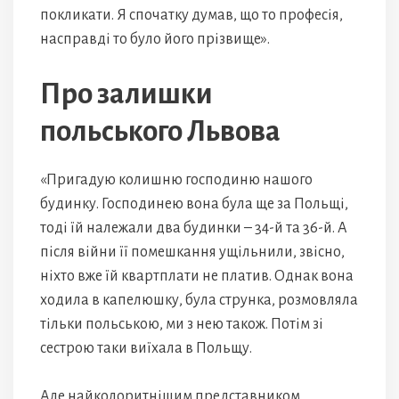
покликати. Я спочатку думав, що то професія,
насправді то було його прізвище».
Про залишки
польського Львова
«Пригадую колишню господиню нашого
будинку. Господинею вона була ще за Польщі,
тоді їй належали два будинки – 34-й та 36-й. А
після війни її помешкання ущільнили, звісно,
ніхто вже їй квартплати не платив. Однак вона
ходила в капелюшку, була струнка, розмовляла
тільки польською, ми з нею також. Потім зі
сестрою таки виїхала в Польщу.
Але найколоритнішим представником