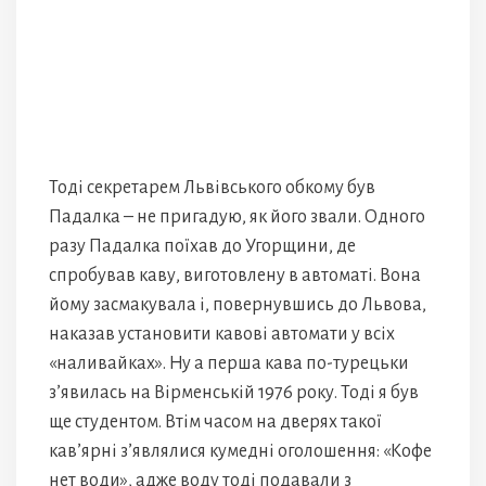
Тоді секретарем Львівського обкому був
Падалка – не пригадую, як його звали. Одного
разу Падалка поїхав до Угорщини, де
спробував каву, виготовлену в автоматі. Вона
йому засмакувала і, повернувшись до Львова,
наказав установити кавові автомати у всіх
«наливайках». Ну а перша кава по-турецьки
з’явилась на Вірменській 1976 року. Тоді я був
ще студентом. Втім часом на дверях такої
кав’ярні з’являлися кумедні оголошення: «Кофе
нет води», адже воду тоді подавали з