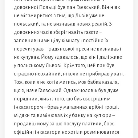
довоєнної Польщі був пан Гаєвський. Він ніяк
не міг змиритися з тим, що Львів уже не
польський, та не визнавав нових реалій. З
довоєнних часів зберіг навіть газети –
заповнив ними цілу кімнату і постійно їх
перечитував – радянської преси не визнавав і
не купував. Йому здавалось, що він і далі живе
у польському Львові. Крім того, цей пан був
страшно неохайний, ніколи не прибирав у хаті.
Тож, коли я не хотів митись, моя бабка казала,
що я, наче Гаєвський. Однак чоловік був дуже
порядний, жив із того, що був своєрідним
інкасатором – брав у магазинах дрібні гроші,
мідяки та вимінював їх у банку на купюри –
продавці йому за цю послугу платили, бо ж
офіційні інкасатори не хотіли розмінюватися