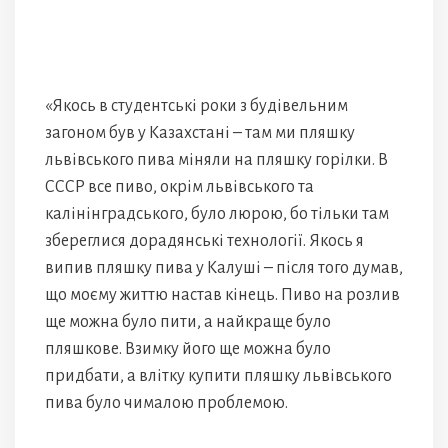
«Якось в студентські роки з будівельним
загоном був у Казахстані – там ми пляшку
львівського пива міняли на пляшку горілки. В
СССР все пиво, окрім львівського та
калінінградського, було люрою, бо тільки там
збереглися дорадянські технології. Якось я
випив пляшку пива у Калуші – після того думав,
що моєму життю настав кінець. Пиво на розлив
ще можна було пити, а найкраще було
пляшкове. Взимку його ще можна було
придбати, а влітку купити пляшку львівського
пива було чималою проблемою.