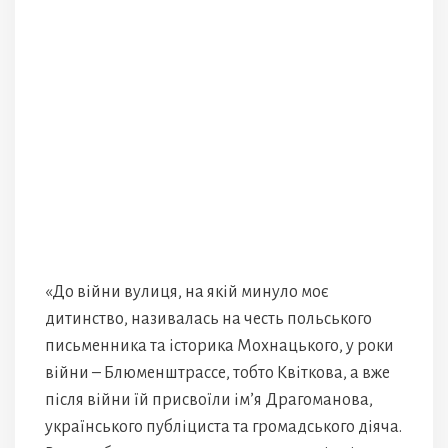
«До війни вулиця, на якій минуло моє
дитинство, називалась на честь польського
письменника та історика Мохнацького, у роки
війни – Блюменштрассе, тобто Квіткова, а вже
після війни їй присвоїли ім’я Драгоманова,
українського публіциста та громадського діяча.