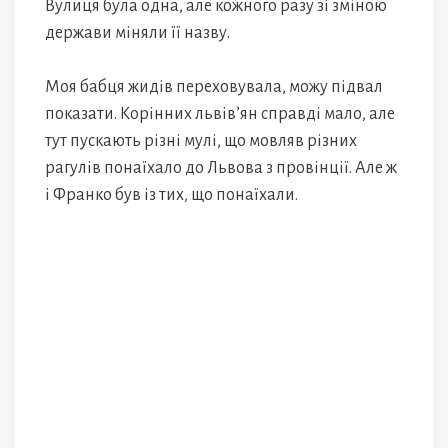
Вулиця була одна, але кожного разу зі зміною
держави міняли її назву.
Моя бабця жидів переховувала, можу підвал
показати. Корінних львів’ян справді мало, але
тут пускають різні мулі, що мовляв різних
рагулів понаїхало до Львова з провінції. Але ж
і Франко був із тих, що понаїхали.