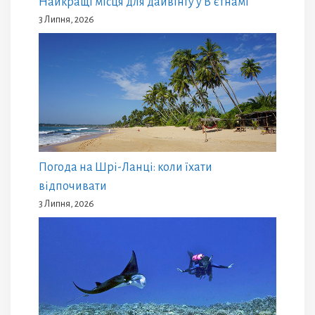
Найкращі місця для дайвінгу у В’єтнамі
3 Липня, 2026
Погода на Шрі-Ланці: коли їхати
відпочивати
3 Липня, 2026