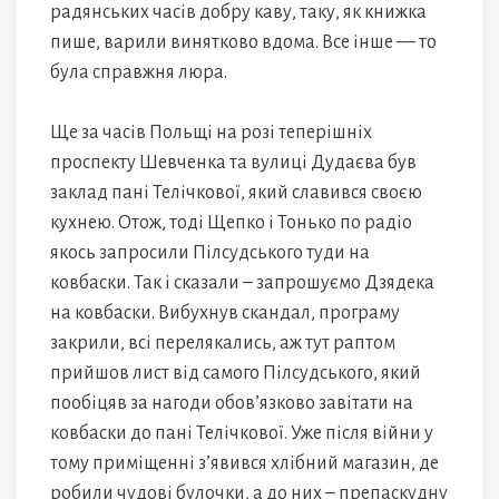
радянських часів добру каву, таку, як книжка
пише, варили винятково вдома. Все інше — то
була справжня люра.
Ще за часів Польщі на розі теперішніх
проспекту Шевченка та вулиці Дудаєва був
заклад пані Телічкової, який славився своєю
кухнею. Отож, тоді Щепко і Тонько по радіо
якось запросили Пілсудського туди на
ковбаски. Так і сказали – запрошуємо Дзядека
на ковбаски. Вибухнув скандал, програму
закрили, всі перелякались, аж тут раптом
прийшов лист від самого Пілсудського, який
пообіцяв за нагоди обов’язково завітати на
ковбаски до пані Телічкової. Уже після війни у
тому приміщенні з’явився хлібний магазин, де
робили чудові булочки, а до них – препаскудну