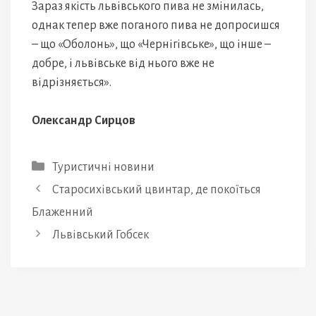
Зараз якість львівського пива не змінилась,
однак тепер вже поганого пива не допросишся
– що «Оболонь», що «Чернігівське», що інше –
добре, і львівське від нього вже не
відрізняється».
Олександр Сирцов
Категорії
Туристичні новини
Старосихівський цвинтар, де покоїться
Блаженний
Львівський Гобсек