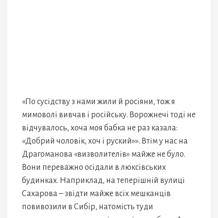
«По сусідству з нами жили й росіяни, тож я
мимоволі вивчав і російську. Ворожнечі тоді не
відчувалось, хоча моя бабка не раз казала:
«Добрий чоловік, хоч і руский»». Втім у нас на
Драгоманова «визволителів» майже не було.
Вони переважно осідали в люксівських
будинках. Наприклад, на теперішній вулиці
Сахарова – звідти майже всіх мешканців
повивозили в Сибір, натомість туди