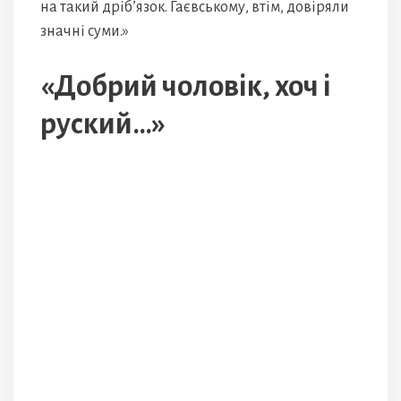
на такий дріб’язок. Гаєвському, втім, довіряли
значні суми.»
«Добрий чоловік, хоч і
руский…»