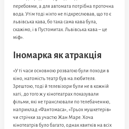
перебоями, а для автомата потрібна проточна
вода. Утім тоді ніхто не підкреслював, що то є
львівська кава, бо така сама кава була,
скажімо, і в Пустомитах. Львівська кава – це
міф».
Іномарка як атракція
«У ті часи основною розвагою були походи в
кіно, натомість театр був на любителя.
Зрештою, тоді й телевізори були не в кожній
хаті, до того ж у кінотеатрах показували
фільми, які не транслювали по телебаченню,
наприклад «Фантомаса», «Трьох мушкетерів»
чи стрічки за участю Жан Маре. Хоча
кінотеатрів було багато, однак квитків на всіх