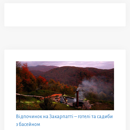
Відпочинок на Закарпатті – готелі та садиби
з басейном