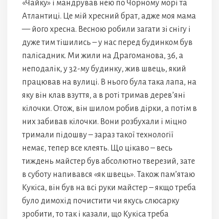
«Чайку» і мандрував нею по Чорному морі та
Атлантиці. Це мій хресний брат, адже моя мама
— його хресна. Весною робили загати зі снігу і
дуже тим тішились – у нас перед будинком був
палісадник. Ми жили на Драгоманова, 36, а
неподалік, у 32-му будинку, жив швець, який
працював на вулиці. В нього була така лапа, на
яку він клав взуття, а в роті тримав дерев’яні
кілочки. Отож, він шилом робив дірки, а потім в
них забивав кілочки. Вони розбухали і міцно
тримали підошву – зараз такої технології
немає, тепер все клеять. Що цікаво – весь
тиждень майстер був абсолютно тверезий, зате
в суботу напивався «як швець». Також пам’ятаю
Кукіса, він був на всі руки майстер – якщо треба
було димохід почистити чи якусь слюсарку
зробити, то так і казали, що Кукіса треба