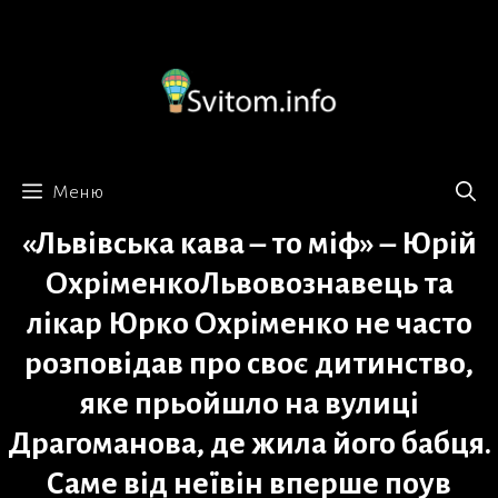
Перейти
до
вмісту
Меню
«Львівська кава – то міф» – Юрій
ОхріменкоЛьвовознавець та
лікар Юрко Охріменко не часто
розповідав про своє дитинство,
яке прьойшло на вулиці
Драгоманова, де жила його бабця.
Саме від неївін вперше поув