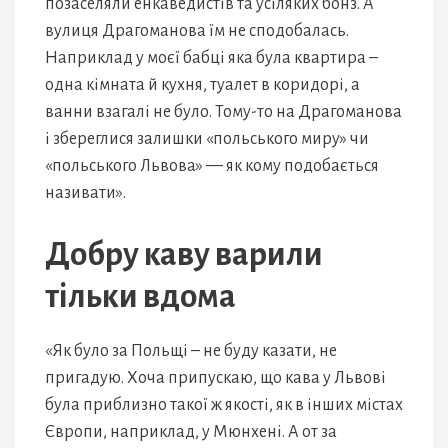
позаселяли енкаведистів та усіляких бонз. А
вулиця Драгоманова їм не сподобалась.
Наприклад у моєї бабці яка була квартира –
одна кімната й кухня, туалет в коридорі, а
ванни взагалі не було. Тому-то на Драгоманова
і збереглися залишки «польського миру» чи
«польського Львова» — як кому подобається
називати».
Добру каву варили
тільки вдома
«Як було за Польщі – не буду казати, не
пригадую. Хоча припускаю, що кава у Львові
була приблизно такої ж якості, як в інших містах
Європи, наприклад, у Мюнхені. А от за