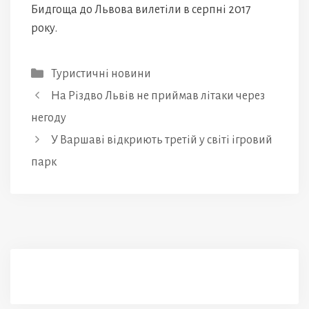
Бидгоща до Львова вилетіли в серпні 2017
року.
Категорії
Туристичні новини
На Різдво Львів не приймав літаки через
негоду
У Варшаві відкриють третій у світі ігровий
парк