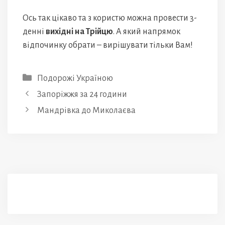
Ось так цікаво та з користю можна провести 3-
денні
вихідні на Трійцю
. А який напрямок
відпочинку обрати – вирішувати тільки Вам!
Категорії
Подорожі Україною
Запоріжжя за 24 години
Мандрівка до Миколаєва