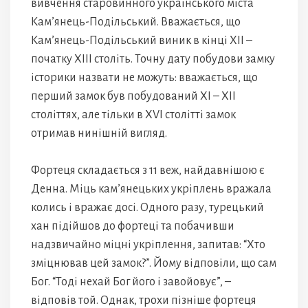
вивчення старовинного українського міста
Кам’янець-Подільський. Вважається, що
Кам’янець-Подільський виник в кінці XII –
початку XIII століть. Точну дату побудови замку
історики назвати не можуть: вважається, що
перший замок був побудований XI – XII
століттях, але тільки в XVI столітті замок
отримав нинішній вигляд.
Фортеця складається з 11 веж, найдавнішою є
Денна. Міць кам’янецьких укріплень вражала
колись і вражає досі. Одного разу, турецький
хан підійшов до фортеці та побачивши
надзвичайно міцні укріплення, запитав: “Хто
зміцнював цей замок?”. Йому відповіли, що сам
Бог. “Тоді нехай Бог його і завойовує”, –
відповів той. Однак, трохи пізніше фортеця