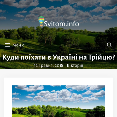
Перейти
до
вмісту
Меню
Куди поїхати в Україні на Трійцю?
12 Травня, 2018
•
Вікторія