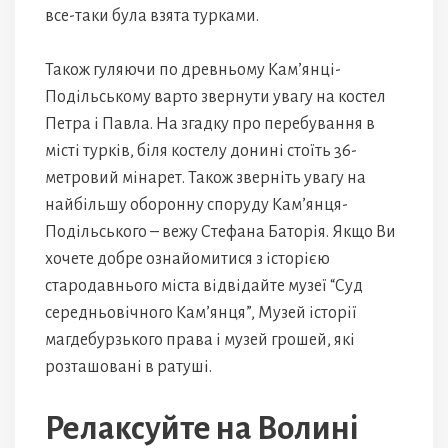
все-таки була взята турками.
Також гуляючи по древньому Кам’янці-
Подільському варто звернути увагу на костел
Петра і Павла. На згадку про перебування в
місті турків, біля костелу донині стоїть 36-
метровий мінарет. Також зверніть увагу на
найбільшу оборонну споруду Кам’янця-
Подільського – вежу Стефана Баторія. Якщо Ви
хочете добре ознайомитися з історією
стародавнього міста відвідайте музеї “Суд
середньовічного Кам’янця”, Музей історії
магдебурзького права і музей грошей, які
розташовані в ратуші.
Релаксуйте на Волині