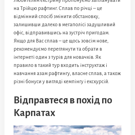
Любителям екстриму пропонуємо запланувати
на Трійцю рафтинг. Сплав по річці – це
відмінний спосіб змінити обстановку,
залишивши далеко в мегаполісі задушливий
офіс, відправившись на зустріч пригодам.
Якщо для Вас сплав – це щось зовсім нове,
рекомендуємо переглянути та обрати в
інтернеті один з турів для новачків. Як
правило в такий тур входить інструктаж і
навчання азам рафтингу, власне сплав, а також
різні бонуси у вигляді кемпінгу і екскурсій.
Відправтеся в похід по
Карпатах