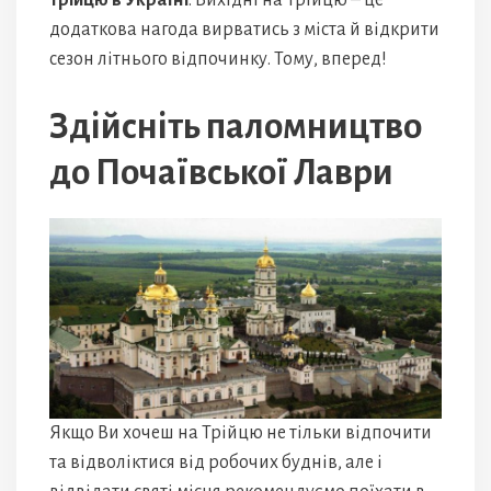
Трійцю в Україні
. Вихідні на Трійцю – це
додаткова нагода вирватись з міста й відкрити
сезон літнього відпочинку. Тому, вперед!
Здійсніть паломництво
до Почаївської Лаври
Якщо Ви хочеш на Трійцю не тільки відпочити
та відволіктися від робочих буднів, але і