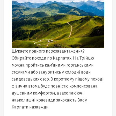
Шукаєте повного перезавантаження?
Обирайте походи по Карпатах. На Трійцю
можна пройтись кам’яними горганськими
стежками або зануритись у холодні води
свидовецьких озер. В короткому пішому поході
фізична втома буде повністю компенсована
душевним комфортом, а захоплюючі
навколишні краєвиди закохають Вас у
Карпати назавжди.