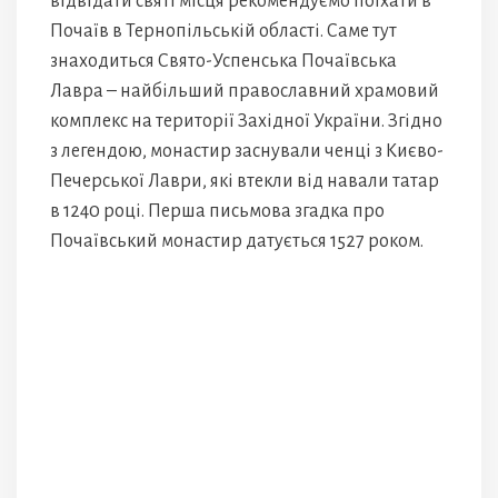
відвідати святі місця рекомендуємо поїхати в
Почаїв в Тернопільській області. Саме тут
знаходиться Свято-Успенська Почаївська
Лавра – найбільший православний храмовий
комплекс на території Західної України. Згідно
з легендою, монастир заснували ченці з Києво-
Печерської Лаври, які втекли від навали татар
в 1240 році. Перша письмова згадка про
Почаївський монастир датується 1527 роком.