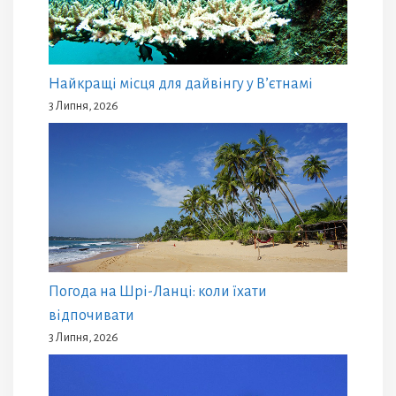
Найкращі місця для дайвінгу у В’єтнамі
3 Липня, 2026
Погода на Шрі-Ланці: коли їхати
відпочивати
3 Липня, 2026