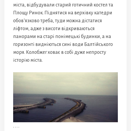
міста, відбудували старий готичний костел та
Площу Ринок. Піднятися на верхівку катедри
обов’язково треба, туди можна дістатися
ліфтом, адже з висоти відкриваються
панорами на старі понімецькі будинки, а на
горизонті видніються сині води Балтійського
моря. Колобжег ховає в собі дуже непросту
історію міста.
. . . .