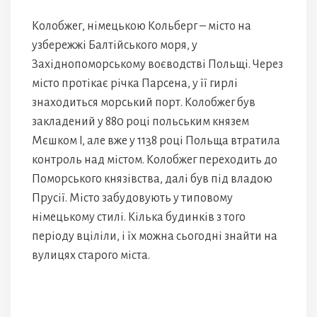
Колобжег, німецькою Кольберг – місто на
узбережжі Балтійського моря, у
Західнопоморському воєводстві Польщі. Через
місто протікає річка Парсена, у її гирлі
знаходиться морський порт. Колобжег був
закладений у 880 році польським князем
Мєшком I, але вже у 1138 році Польща втратила
контроль над містом. Колобжег переходить до
Поморського князівства, далі був під владою
Прусії. Місто забудовують у типовому
німецькому стилі. Кілька будинків з того
періоду вціліли, і їх можна сьогодні знайти на
вулицях старого міста.