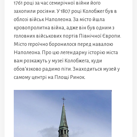
1761 році за час семирічної війни його
захопили росіяни. У 1807 році Колобжег був в
облозі військ Наполеона. За місто йшла
кровопролитна війна, адже він був одним з
головних військових портів Північної Європи.
Місто героїчно боронилося перед навалою
Наполеона. Про цю легендарну історію міста
вам розкажуть у музеї Колобжега, куди
обов’язково радимо піти. Знаходиться музей у
самому центрі на Площі Ринок.