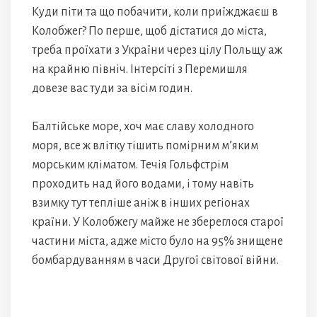
Куди піти та що побачити, коли приїжджаєш в
Колобжег? По перше, щоб дістатися до міста,
треба проїхати з України через цілу Польщу аж
на крайню північ. Інтерсіті з Перемишля
довезе вас туди за вісім годин.
Балтійське море, хоч має славу холодного
моря, все ж влітку тішить помірним м’яким
морським кліматом. Течія Гольфстрім
проходить над його водами, і тому навіть
взимку тут тепліше аніж в інших регіонах
країни. У Колобжегу майже не збереглося старої
частини міста, адже місто було на 95% знищене
бомбардуванням в часи Другої світової війни.