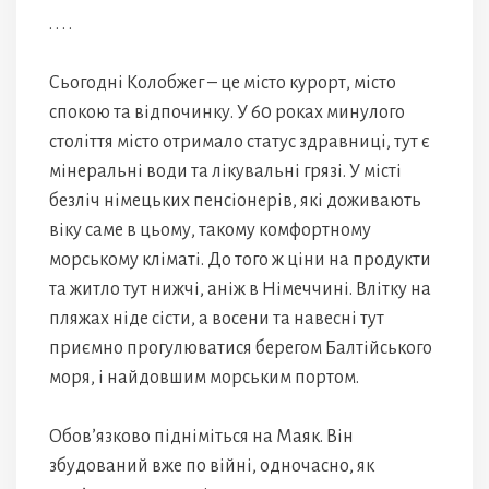
. . . .
Сьогодні Колобжег – це місто курорт, місто
спокою та відпочинку. У 60 роках минулого
століття місто отримало статус здравниці, тут є
мінеральні води та лікувальні грязі. У місті
безліч німецьких пенсіонерів, які доживають
віку саме в цьому, такому комфортному
морському кліматі. До того ж ціни на продукти
та житло тут нижчі, аніж в Німеччині. Влітку на
пляжах ніде сісти, а восени та навесні тут
приємно прогулюватися берегом Балтійського
моря, і найдовшим морським портом.
Обов’язково підніміться на Маяк. Він
збудований вже по війні, одночасно, як