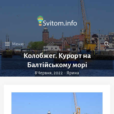
Перейти
до
вмісту
Меню
Колобжег. Курорт на
Балтійському морі
8 Червня, 2022
•
Ярина