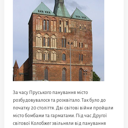
За часу Пруського панування місто
розбудовувалося та розквітало. Так було до
початку 20 століття. Дві світові війни пройшли
місто бомбами та гарматами. Під час Другої
світової Колобжег звільняли від панування