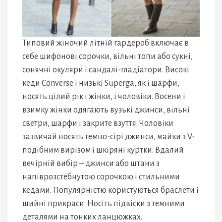
Типовий жіночий літній гардероб включає в
себе шифонові сорочки, вільні топи або сукні,
сонячні окуляри і сандалі-гладіатори. Високі
кеди Converse і низькі Superga, як і шарфи,
носять цілий рік і жінки, і чоловіки. Восени і
взимку жінки одягають вузькі джинси, вільні
светри, шарфи і закрите взуття. Чоловіки
зазвичай носять темно-сірі джинси, майки з V-
подібним вирізом і шкіряні куртки. Вдалий
вечірній вибір – джинси або штани з
напіврозстебнутою сорочкою і стильними
кедами. Популярністю користуються браслети і
шийні прикраси. Носіть підвіски з темними
деталями на тонких ланцюжках.