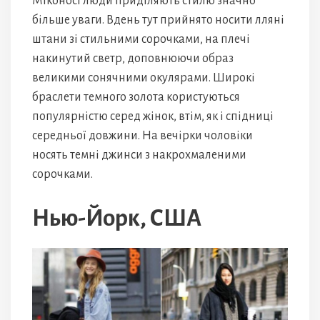
Міконосі люди приділяють стилю значно
більше уваги. Вдень тут прийнято носити лляні
штани зі стильними сорочками, на плечі
накинутий светр, доповнюючи образ
великими сонячними окулярами. Широкі
браслети темного золота користуються
популярністю серед жінок, втім, як і спідниці
середньої довжини. На вечірки чоловіки
носять темні джинси з накрохмаленими
сорочками.
Нью-Йорк, США