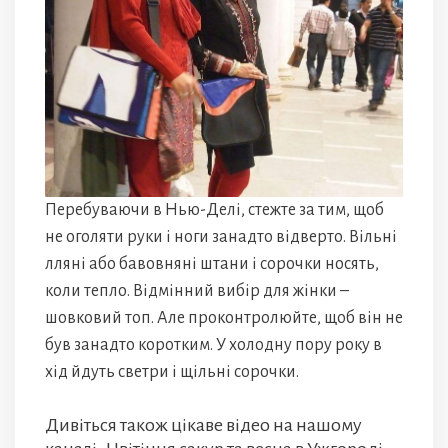
Перебуваючи в Нью-Делі, стежте за тим, щоб
не оголяти руки і ноги занадто відверто. Вільні
лляні або бавовняні штани і сорочки носять,
коли тепло. Відмінний вибір для жінки –
шовковий топ. Але проконтролюйте, щоб він не
був занадто коротким. У холодну пору року в
хід йдуть светри і щільні сорочки.
Дивіться також цікаве відео на нашому