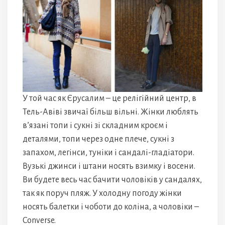
У той час як Єрусалим – це релігійний центр, в
Тель-Авіві звичаї більш вільні. Жінки люблять
в’язані топи і сукні зі складним кроєм і
деталями, топи через одне плече, сукні з
запахом, легінси, туніки і сандалі-гладіатори.
Вузькі джинси і штани носять взимку і восени.
Ви будете весь час бачити чоловіків у сандалях,
так як поруч пляж. У холодну погоду жінки
носять балетки і чоботи до коліна, а чоловіки –
Converse.