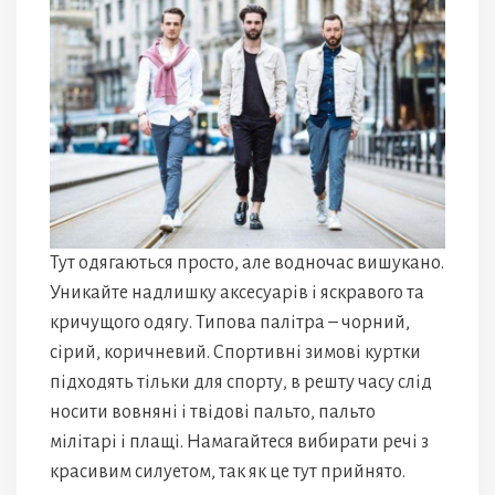
Тут одягаються просто, але водночас вишукано.
Уникайте надлишку аксесуарів і яскравого та
кричущого одягу. Типова палітра – чорний,
сірий, коричневий. Спортивні зимові куртки
підходять тільки для спорту, в решту часу слід
носити вовняні і твідові пальто, пальто
мілітарі і плащі. Намагайтеся вибирати речі з
красивим силуетом, так як це тут прийнято.