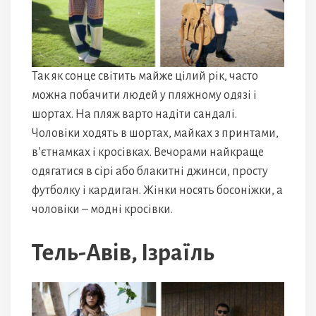
Так як сонце світить майже цілий рік, часто
можна побачити людей у пляжному одязі і
шортах. На пляж варто надіти сандалі.
Чоловіки ходять в шортах, майках з принтами,
в’єтнамках і кросівках. Вечорами найкраще
одягатися в сірі або блакитні джинси, просту
футболку і кардиган. Жінки носять босоніжки, а
чоловіки – модні кросівки.
Тель-Авів, Ізраїль