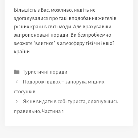
Більшість з Вас, можливо, навіть не
здогадувалися про такі вподобання жителів
різних країн в світі моди. Але врахувавши
запропоновані поради, Ви безпроблемно
зможете “влитися” в атмосферу тієї чи іншої
країни.
Категорії
Туристичні поради
Подорожі вдвох – запорука міцних
стосунків
Як не видати в собі туриста, одягнувшись
правильно. Частина 1