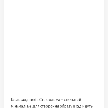
Гасло модників Стокгольма – стильний
мінімалізм. Для створення образу в хід йдуть