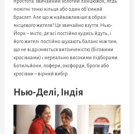
простота: звичайний золотий ланцюжок, ледь
помітні тонкі кільця або один об’ємний
браслет. Але що ж найважливіше в образі
місцевого жителя? Це звичайно взуття. Нью-
Йорк – місто, де всі постійно кудись йдуть, і
його жителі постійно шукають баланс між тим,
що не відрізняється витонченістю (біговими
кросівками) і нереально високими підборами.
Ботильйони, лофери, оксфорди, броги або
кросівки – вірний вибір.
Нью-Делі, Індія