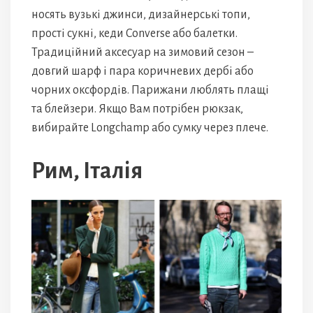
носять вузькі джинси, дизайнерські топи,
прості сукні, кеди Converse або балетки.
Традиційний аксесуар на зимовий сезон –
довгий шарф і пара коричневих дербі або
чорних оксфордів. Парижани люблять плащі
та блейзери. Якщо Вам потрібен рюкзак,
вибирайте Longchamp або сумку через плече.
Рим, Італія