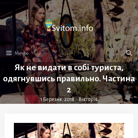
Перейти
до
вмісту
Меню
Як не видати в собі туриста,
одягнувшись правильно. Частина
2
1 Березня, 2018
•
Вікторія