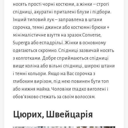
носять прості чорні костюми, а жінки – строгі
спідниці, акуратні приталені блузи і підбори.
Інший типовий лук – заправлена в штани
сорочка, темні джинси або костюмні брюки +
мінімалістичне взуття на зразок Converse,
Superga або еспадрільї. Жінки в основному
одягаються скромно. Спідниці зазвичай носять
з колготками. Добре сприймаються спідниці
вище коліна або вільні спідниці, широкі штани
і темні кольори. Якщо на Вас сорочка з
глибоким вирізом, під нею повинен бути топ
або нижня майка. Чоловіки гладко виголені і
обов’язково стежать за своїм волоссям.
Цюрих, Швейцарія