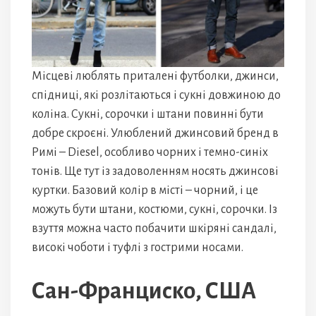
Місцеві люблять приталені футболки, джинси,
спідниці, які розлітаються і сукні довжиною до
коліна. Сукні, сорочки і штани повинні бути
добре скроєні. Улюблений джинсовий бренд в
Римі – Diesel, особливо чорних і темно-синіх
тонів. Ще тут із задоволенням носять джинсові
куртки. Базовий колір в місті – чорний, і це
можуть бути штани, костюми, сукні, сорочки. Із
взуття можна часто побачити шкіряні сандалі,
високі чоботи і туфлі з гострими носами.
Сан-Франциско, США