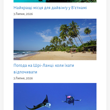
Найкращі місця для дайвінгу у В’єтнамі
3 Липня, 2026
Погода на Шрі-Ланці: коли їхати
відпочивати
3 Липня, 2026