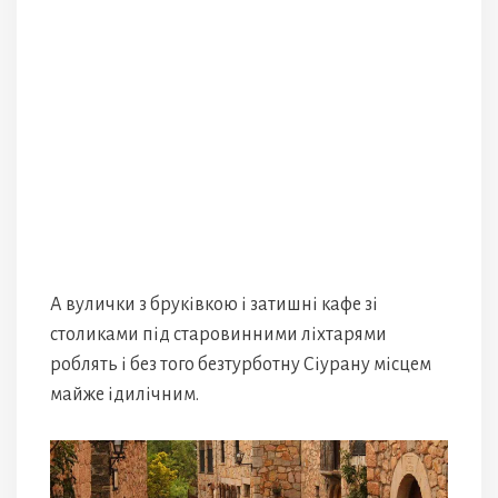
А вулички з бруківкою і затишні кафе зі
столиками під старовинними ліхтарями
роблять і без того безтурботну Сіурану місцем
майже ідилічним.