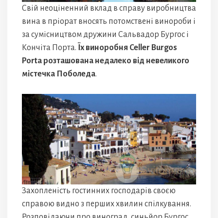
Свій неоціненний вклад в справу виробництва
вина в пріорат вносять потомствені винороби і
за сумісництвом дружини Сальвадор Бургос і
Кончіта Порта.
Їх виноробня Celler Burgos
Porta розташована недалеко від невеликого
містечка Поболеда
.
Захопленість гостинних господарів своєю
справою видно з перших хвилин спілкування.
Розповідаючи про виноград, синьйор Бургос