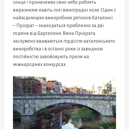
сонце і пронизливо синє небо роблять
виразними навіть голі виноградні лози. Один з
найвідоміших виноробних регіонів Каталонії
– Пріорат – знаходиться приблизно за дві
години від Барселони. Вина Пріората
заслужено вважаються гордістю каталонського
виноробства і в останні роки із завидною
постійністю завойовують призи на
міжнародних конкурсах.