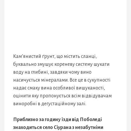
Кам’янистий ґрунт, що містить сланці,
буквально змушує кореневу систему шукати
воду на глибині, завдяки чому вино
насичується мінералами. Все це в сукупності
надає смаку вина особливої вишуканості,
оцінити яку пропонується всім відвідувачам
виноробні в дегустаційному залі.
Приблизно за годину їзди від Поболеді
знаходиться село Сіурана з незабутніми