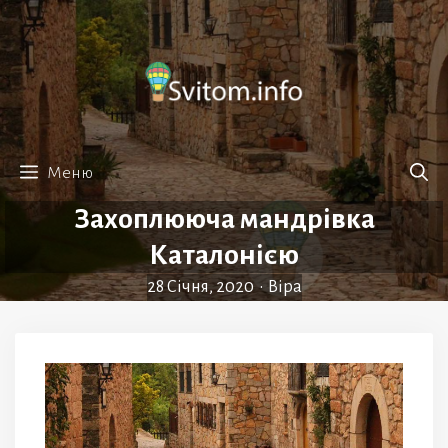
Перейти
до
вмісту
Меню
Захоплююча мандрівка
Каталонією
28 Січня, 2020
•
Віра