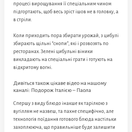
процесі вирощування її спеціальним чином
підгортають, щоб весь зріст ішов не в головку, а
в стріли.
Коли приходить пора збирати урожай, з цибулі
збирають щільні “снопи”, які і розвозять по
ресторанах. Зелені цибульні віники
викладають на спеціальні грати і готують на
відкритому вогні.
Дивіться також цікаве відео на нашому
каналі: Подорож Італією – Паола
Спершу з виду блюдо інакше як тарілкою з
вугіллям не назвеш, та пахне специфічно, але
технологія поїдання готового блюда настільки
захоплююча, що правильніше буде залишити