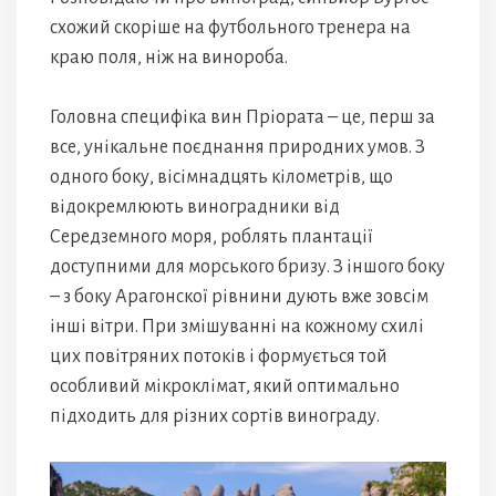
схожий скоріше на футбольного тренера на
краю поля, ніж на винороба.
Головна специфіка вин Пріората – це, перш за
все, унікальне поєднання природних умов. З
одного боку, вісімнадцять кілометрів, що
відокремлюють виноградники від
Середземного моря, роблять плантації
доступними для морського бризу. З іншого боку
– з боку Арагонскої рівнини дують вже зовсім
інші вітри. При змішуванні на кожному схилі
цих повітряних потоків і формується той
особливий мікроклімат, який оптимально
підходить для різних сортів винограду.