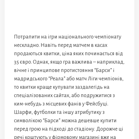
Потрапити на ігри національного чемпіонату
нескладно. Навіть перед матчем в касах
продаються квитки, ціна яких починається від
35 євро. Однак, якщо гра важлива – наприклад,
вічне і принципове протистояння “Барси” і
мадридського “Реала” або матч Ліги чемпіонів,
то квитки краще купувати заздалегідь на
спеціалізованих сайтах, або подружитися з
ким-небудь з місцевих фанів у Фейсбуці.
Шарфи, футболки та іншу атрибутику з
символікою “Барси” можна дешевше купити
перед грою на підході до стадіону. Дорожче ці
речі коштують у фірмовому магазині вже на