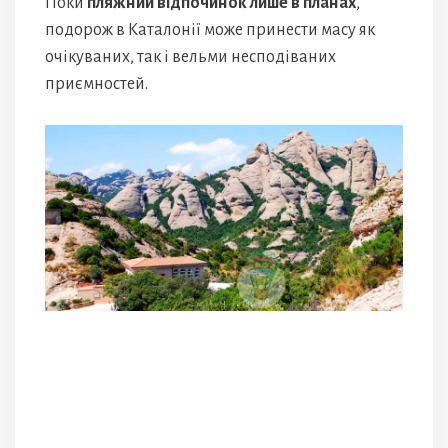
Поки
пляжний відпочинок лише в планах
,
подорож в Каталонії може принести масу як
очікуваних, так і вельми несподіваних
приємностей.