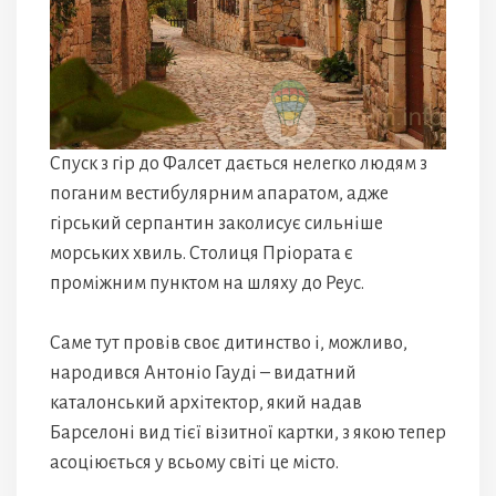
Спуск з гір до Фалсет дається нелегко людям з
поганим вестибулярним апаратом, адже
гірський серпантин заколисує сильніше
морських хвиль. Столиця Пріората є
проміжним пунктом на шляху до Реус.
Саме тут провів своє дитинство і, можливо,
народився Антоніо Гауді – видатний
каталонський архітектор, який надав
Барселоні вид тієї візитної картки, з якою тепер
асоціюється у всьому світі це місто.