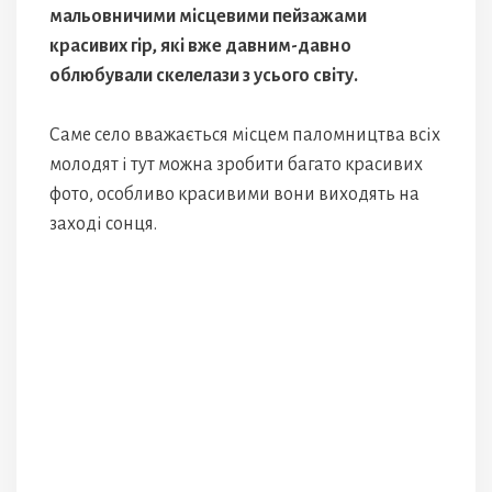
мальовничими місцевими пейзажами
красивих гір, які вже давним-давно
облюбували скелелази з усього світу.
Саме село вважається місцем паломництва всіх
молодят і тут можна зробити багато красивих
фото, особливо красивими вони виходять на
заході сонця.