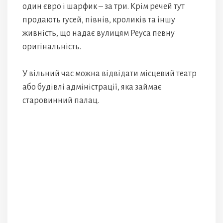
один євро і шарфик – за три. Крім речей тут
продають гусей, півнів, кроликів та іншу
живність, що надає вулицям Реуса певну
оригінальність.
У вільний час можна відвідати місцевий театр
або будівлі адміністрації, яка займає
старовинний палац.