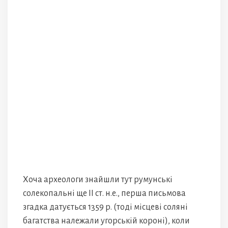
Хоча археологи знайшли тут румунські
солекопальні ще ІІ ст. н.е., перша письмова
згадка датується 1359 р. (тоді місцеві соляні
багатства належали угорській короні), коли