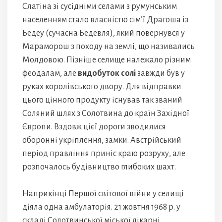
Слатіна зі сусідніми селами з румунським
населенням стало власністю сім’ї Драгоша із
Бедеу (сучасна Бедевля), який повернувся у
Мараморош з походу на землі, що називались
Молдовою. Пізніше селище належало різним
феодалам, але
видобуток солі
завжди був у
руках королівського двору. Для відправки
цього цінного продукту існував так званий
Соляний шлях з Солотвина до країн Західної
Європи. Вздовж цієї дороги зводилися
оборонні укріплення, замки. Австрійський
період правління приніс краю розруху, але
розпочалось будівництво глибоких шахт.
Наприкінці Першої світової війни у селищі
діяла одна амбулаторія. 21 жовтня 1968 р. у
складі Солотвинської міської лікарні