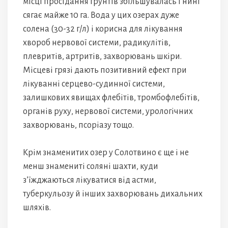
місці просідання грунтів збільшувалась і нині
сягає майже 10 га. Вода у цих озерах дуже
солена (30-32 г/л) і корисна для лікування
хвороб нервової системи, радикулітів,
плевритів, артритів, захворювань шкіри.
Місцеві грязі дають позитивний ефект при
лікуванні серцево-судинної системи,
залишкових явищах флебітів, тромбофлебітів,
органів руху, нервової системи, урологічних
захворювань, псоріазу тощо.
Крім знаменитих озер у Солотвино є ще і не
менш знамениті соляні шахти, куди
з’їжджаються лікуватися від астми,
туберкульозу й інших захворювань дихальних
шляхів.