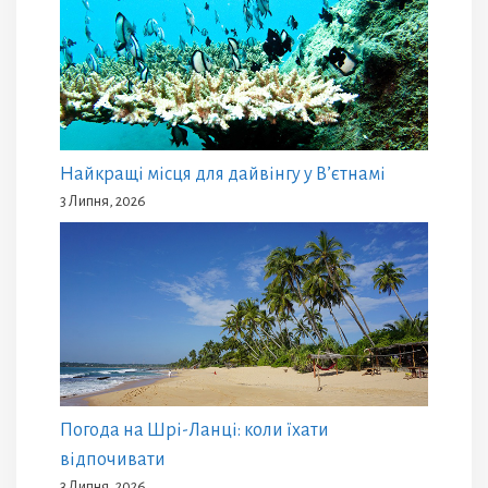
Найкращі місця для дайвінгу у В’єтнамі
3 Липня, 2026
Погода на Шрі-Ланці: коли їхати
відпочивати
3 Липня, 2026