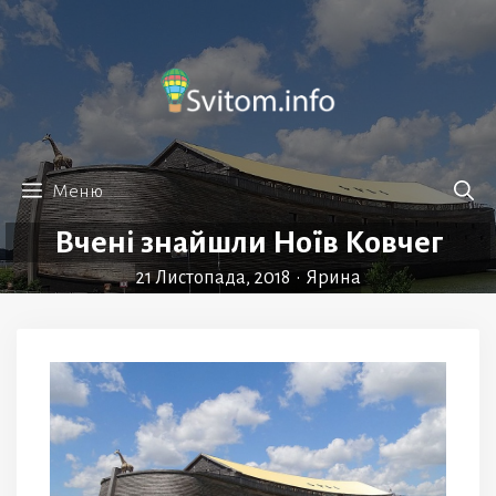
Перейти
до
вмісту
Меню
Вчені знайшли Ноїв Ковчег
21 Листопада, 2018
•
Ярина