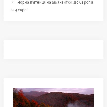
Чорна п’ятниця на авіаквитки. До Європи
за 4 євро!