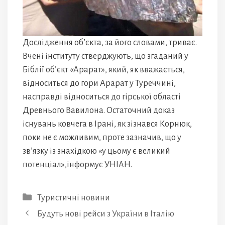
Дослідження об’єкта, за його словами, триває.
Вчені інституту стверджують, що згаданий у
Біблії об’єкт «Арарат», який, як вважається,
відноситься до гори Арарат у Туреччині,
насправді відноситься до гірської області
Древнього Вавилона. Остаточний доказ
існувань ковчега в Ірані, як зізнався Корнюк,
поки не є можливим, проте зазначив, що у
зв’язку із знахідкою «у цьому є великий
потенціал»,інформує УНІАН.
Категорії
Туристичні новини
Будуть нові рейси з України в Італію