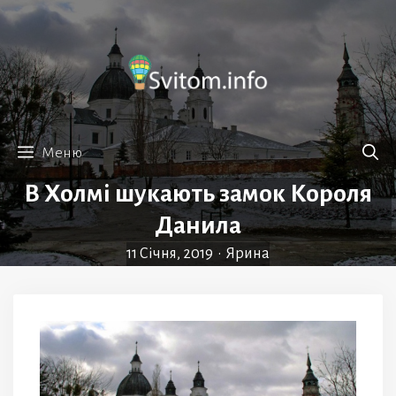
Перейти
до
вмісту
Меню
В Холмі шукають замок Короля
Данила
11 Січня, 2019
•
Ярина