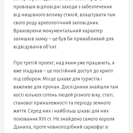
провівши відповідні заходи з забезпечення
від нищівного впливу стихій, влаштувати там
свого роду археологічний заповідник.
Враховуючи монументальний характер
залишків замку – це був би привабливий для
відвідувачів об’єкт.
Про третій проект, над яким уже працюють, я
вже згадував – це постійний доступ до крипт
під собором. Місце цікаве для туристів і
важливе для прочан. Дослідники знайшли там
кості кількох сотень людей різного віку, статі,
станової приналежності та періоду земного
життя. Серед них і найбільш цікаві для них
поховання ХІІІ ст. Не знайдено самого короля
Данила, проте човноподібний саркофаг зі