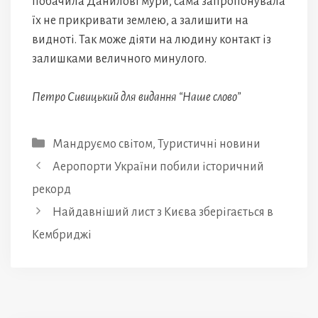
побачила Данилові мури, сама запропонувала
їх не прикривати землею, а залишити на
видноті. Так може діяти на людину контакт із
залишками величного минулого.
Петро Сивицький для видання “Наше слово”
Категорії
Мандруємо світом
,
Туристичні новини
Аеропорти України побили історичний
рекорд
Найдавніший лист з Києва зберігається в
Кембриджі