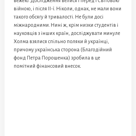
вежею. Дослідження велися і перед І Світовою
війною, і після ІІ-ї. Ніколи, однак, не мали вони
такого обсягу й тривалості. Не були досі
міжнародними. Нині ж, крім низки студентів і
науковців з інших країн, досліджувати минуле
Холма взялися спільно поляки й українці,
причому українська сторона (Благодійний
фонд Петра Порошенка) зробила в це
помітний фінансовий внесок.