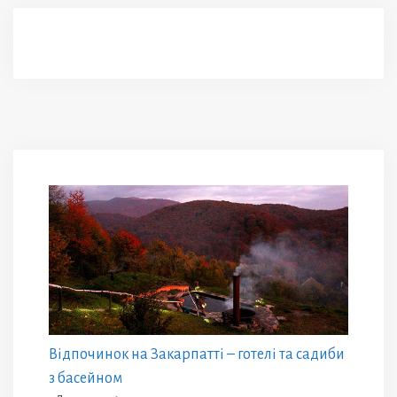
Відпочинок на Закарпатті – готелі та садиби
з басейном