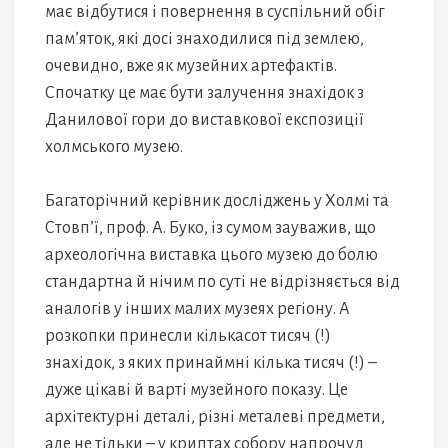
має відбутися і повернення в суспільний обіг
пам’яток, які досі знаходилися під землею,
очевидно, вже як музейних артефактів.
Спочатку це має бути залучення знахідок з
Данилової гори до виставкової експозиції
холмського музею.
Багаторічний керівник досліджень у Холмі та
Стовп’ї, проф. А. Буко, із сумом зауважив, що
археологічна виставка цього музею до болю
стандартна й нічим по суті не відрізняється від
аналогів у інших малих музеях регіону. А
розкопки принесли кількасот тисяч (!)
знахідок, з яких принаймні кілька тисяч (!) –
дуже цікаві й варті музейного показу. Це
архітектурні деталі, різні металеві предмети,
але не тільки – у криптах собору напрочуд