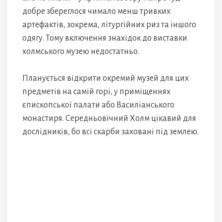
добре збереглося чимало менш тривких
артефактів, зокрема, літургійних риз та іншого
одягу. Тому включення знахідок до виставки
холмського музею недостатньо.
Планується відкрити окремий музей для цих
предметів на самій горі, у приміщеннях
єпископської палати або Василіанського
монастиря. Середньовічний Холм цікавий для
дослідників, бо всі скарби заховані під землею.