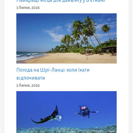
Найкращі місця для дайвінгу у В’єтнамі
3 Липня, 2026
Погода на Шрі-Ланці: коли їхати
відпочивати
3 Липня, 2026