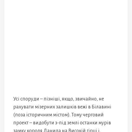
Усі споруди – пізніші, якщо, звичайно, не
рахувати мізерних залишків вежі в Білавині
(поза історичним містом). Тому черговий
проект – видобути з-під землі останки мурів
замку короля Данила на Високій гірці і,