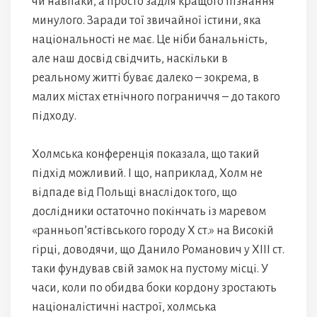
чи навпаки, а просто задля кращого пізнання
минулого. Заради тої звичайної істини, яка
національності не має. Це ніби банальність,
але наш досвід свідчить, наскільки в
реальному житті буває далеко – зокрема, в
малих містах етнічного пограниччя – до такого
підходу.
Холмська конференція показала, що такий
підхід можливий. І що, наприклад, Холм не
відпаде від Польщі внаслідок того, що
дослідники остаточно покінчать із маревом
«ранньоп’ястівського городу Х ст.» на Високій
гірці, доводячи, що Данило Романович у ХІІІ ст.
таки фундував свій замок на пустому місці. У
часи, коли по обидва боки кордону зростають
націоналістичні настрої, холмська