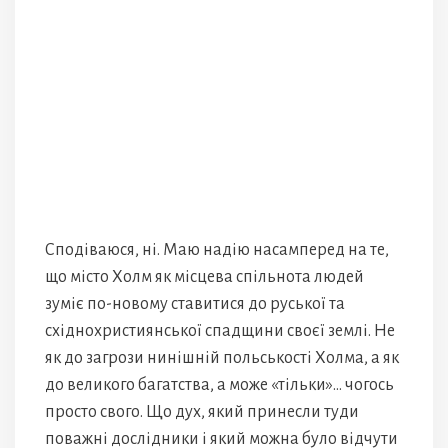
Сподіваюся, ні. Маю надію насамперед на те,
що місто Холм як місцева спільнота людей
зуміє по-новому ставитися до руської та
східнохристиянської спадщини своєї землі. Не
як до загрози нинішній польськості Холма, а як
до великого багатства, а може «тільки»… чогось
просто свого. Що дух, який принесли туди
поважні дослідники і який можна було відчути