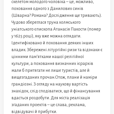
скелетом молодого чоловіка – це, можливо,
поховання одного з Данилових синів
(Шварна? Романа? Дослідження ще тривають).
Чудово збереглася труна холмського
уніатського єпископа Атанасія Пакости (помер
у 1625 році), яку вже можна оглядати.
Ідентифіковано й поховання деяких інших
владик. Збережені літургійні ризи та відзнаки є
цінними пам’ятками нашої релігійної
культури, а поховання визначних ієрархів
мали б притягати не лише туристів, але й
вищезгаданих прочан.Отож, плани й наміри
грандіозні. З огляду на наукову вартість
знахідок, слід сподіватися, що й фінансування
вдасться роздобути. Для міста реалізація
згаданих проектів – це слава, реклама,
відвідувачі й прибутки.