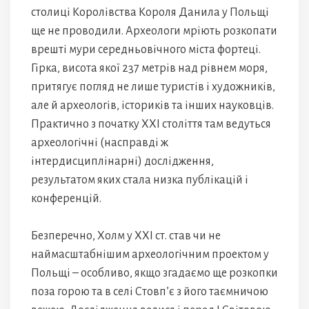
столиці Королівства Короля Данила у Польщі
ще не проводили. Археологи мріють розкопати
врешті мури середньовічного міста фортеці.
Гірка, висота якої 237 метрів над рівнем моря,
притягує погляд не лише туристів і художників,
але й археологів, істориків та інших науковців.
Практично з початку ХХІ століття там ведуться
археологічні (насправді ж
інтердисциплінарні) дослідження,
результатом яких стала низка публікацій і
конференцій.
Безперечно, Холм у ХХІ ст. став чи не
наймасштабнішим археологічним проектом у
Польщі – особливо, якщо згадаємо ще розкопки
поза горою та в селі Стовп’є з його таємничою