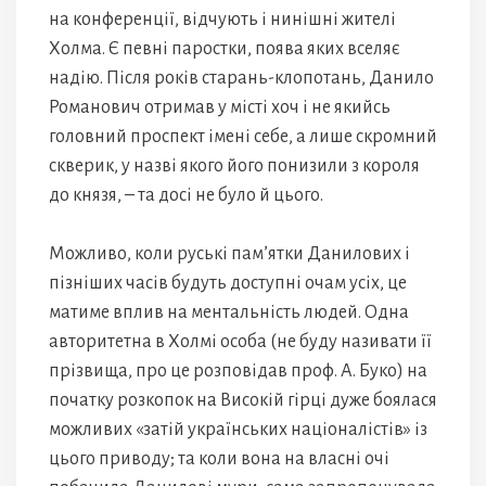
на конференції, відчують і нинішні жителі
Холма. Є певні паростки, поява яких вселяє
надію. Після років старань-клопотань, Данило
Романович отримав у місті хоч і не якийсь
головний проспект імені себе, а лише скромний
скверик, у назві якого його понизили з короля
до князя, – та досі не було й цього.
Можливо, коли руські пам’ятки Данилових і
пізніших часів будуть доступні очам усіх, це
матиме вплив на ментальність людей. Одна
авторитетна в Холмі особа (не буду називати її
прізвища, про це розповідав проф. А. Буко) на
початку розкопок на Високій гірці дуже боялася
можливих «затій українських націоналістів» із
цього приводу; та коли вона на власні очі