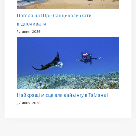
Погода на Шрі-Ланці: коли їхати
відпочивати
3 Липня, 2026
Найкращі місця для дайвінгу в Таїланді
3 Липня, 2026