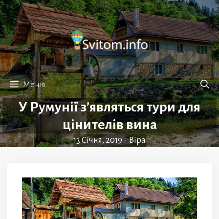
Перейти
до
вмісту
Меню
У Румунії з’являться тури для
цінителів вина
13 Січня, 2019
•
Віра