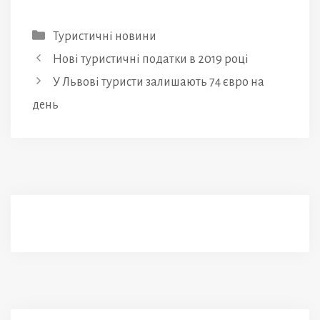
Категорії
Туристичні новини
Нові туристичні податки в 2019 році
У Львові туристи залишають 74 євро на
день