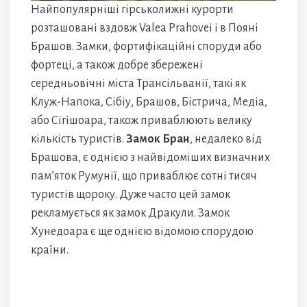
Найпопулярніші гірськолижні курорти
розташовані вздовж Valea Prahovei і в Пояні
Брашов. Замки, фортифікаційні споруди або
фортеці, а також добре збережені
середньовічні міста Трансільванії, такі як
Клуж-Напока, Сібіу, Брашов, Бістрича, Медіа,
або Сігішоара, також приваблюють велику
кількість туристів.
Замок Бран
, недалеко від
Брашова, є однією з найвідоміших визначних
пам’яток Румунії, що приваблює сотні тисяч
туристів щороку. Дуже часто цей замок
рекламується як замок Дракули. Замок
Хунедоара є ще однією відомою спорудою
країни.