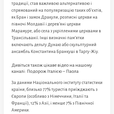
традиції, став важливою альтернативою і
спрямований на популяризацію таких об’єктів,
як Бран і замок Дракули, розписні церкви на
півночі Молдавії і дерев’яні церкви
Марамуре, або села з укріпленими церквами в
Трансільванії. Інші визначні пам’ятки
включають дельту Дунаю або скульптурний
ансамбль Константина Бранкуші в Таргу-Жіу.
Дивіться також цікаве відео на нашому
каналі: Подорож Італією – Паола
За даними Національного інституту статистики
країни, близько 77% туристів приїжджають з
Європи (особливо з Німеччини, Італії та
Франції), 12% з Азії, і менше 7% з Північної
Америки.