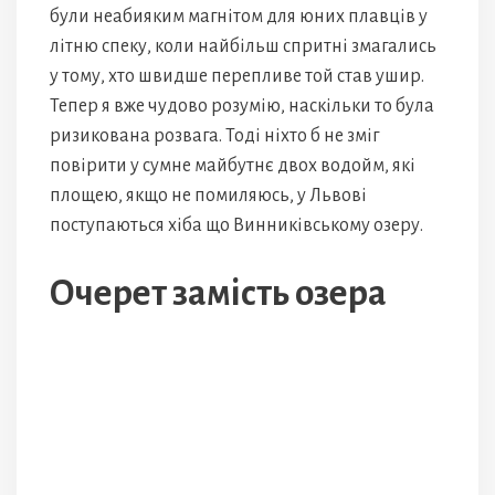
були неабияким магнітом для юних плавців у
літню спеку, коли найбільш спритні змагались
у тому, хто швидше перепливе той став ушир.
Тепер я вже чудово розумію, наскільки то була
ризикована розвага. Тоді ніхто б не зміг
повірити у сумне майбутнє двох водойм, які
площею, якщо не помиляюсь, у Львові
поступаються хіба що Винниківському озеру.
Очерет замість озера