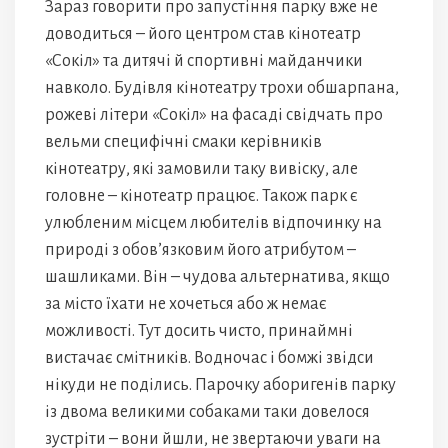
Зараз говорити про запустіння парку вже не
доводиться – його центром став кінотеатр
«Сокіл» та дитячі й спортивні майданчики
навколо. Будівля кінотеатру трохи обшарпана,
рожеві літери «Сокіл» на фасаді свідчать про
вельми специфічні смаки керівників
кінотеатру, які замовили таку вивіску, але
головне – кінотеатр працює. Також парк є
улюбленим місцем любителів відпочинку на
природі з обов’язковим його атрибутом –
шашликами. Він – чудова альтернатива, якщо
за місто їхати не хочеться або ж немає
можливості. Тут досить чисто, принаймні
вистачає смітників. Водночас і бомжі звідси
нікуди не поділись. Парочку аборигенів парку
із двома великими собаками таки довелося
зустріти – вони йшли, не звертаючи уваги на