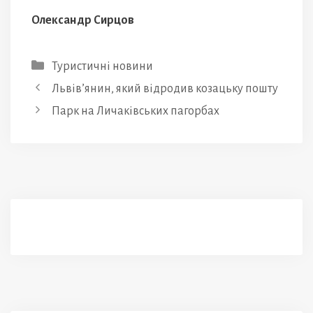
Олександр Сирцов
Категорії
Туристичні новини
Львів’янин, який відродив козацьку пошту
Парк на Личаківських пагорбах