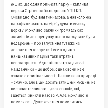
інших. Ще одна прикмета парку – каплиця
церкви Стрітення Господнього УПЦ КП.
Очевидно, будівля тимчасова, а навколо неї
парафіяни мають намір будувати велику
церкву. Можливо, заклики громадських
активістів до порятунку цього парку таки були
недаремні – про запустіння тут вже не
доводиться говорити. І все ж один з
найцікавіших парків таки втратив
неповторність. Адже кінотеатр та дитячі
майданчики – це добре, однак вони не є
ознакою оригінальності. Шашлики на природі
– смачно, але в цій досить затишній місцині не
вистачає головного – двох ставків, які,
здається, зникли назовсім. Але, можливо, я
помиляюсь. Дуже хочеться помилитись.