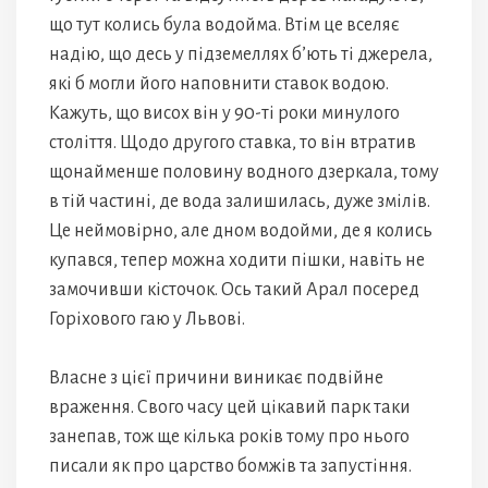
що тут колись була водойма. Втім це вселяє
надію, що десь у підземеллях б’ють ті джерела,
які б могли його наповнити ставок водою.
Кажуть, що висох він у 90-ті роки минулого
століття. Щодо другого ставка, то він втратив
щонайменше половину водного дзеркала, тому
в тій частині, де вода залишилась, дуже змілів.
Це неймовірно, але дном водойми, де я колись
купався, тепер можна ходити пішки, навіть не
замочивши кісточок. Ось такий Арал посеред
Горіхового гаю у Львові.
Власне з цієї причини виникає подвійне
враження. Свого часу цей цікавий парк таки
занепав, тож ще кілька років тому про нього
писали як про царство бомжів та запустіння.