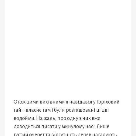
Отож цими вихідними я навідався у Горіховий
гай – власне там і були розташовані ці дві
водойми. На жаль, про одну з них вже
доводиться писати у минулому часі. Лише
густий очерет та відсутність дерев нагадують,