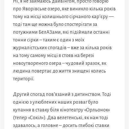
Ні, я не займаюсь дайвінгом, просто говорю
про Яворівське озеро, яке виникло кілька років
тому на місці колишнього сірчаного кар’єру —
тоді там ще можна було спостерігати за
потужними БелАЗами, які підіймали останні
тонни сірки – таким є один з моїх
журналістських спогадів – вже за кілька років
на тому самому місці я стояв на березі
новоутвореного озера – чудовий зразок, як
людина повертає до життя знищені колись
території.
Другий спогад пов’язаний з дитинством. Тоді
однією з улюблених наших розваг було
купання в ставку біля кінотеатру «Орльонок»
(тепер «Сокіл»). Два велетенські, як нам тоді
здавалось, а головне – досить глибокі ставки