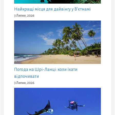
Найкращі місця для дайвінгу у В’єтнамі
3 Липня, 2026
Погода на Шрі-Ланці: коли їхати
відпочивати
3 Липня, 2026