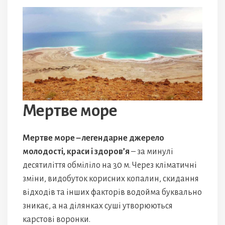
Мертве море
Мертве море – легендарне джерело
молодості, краси і здоров’я
– за минулі
десятиліття обміліло на 30 м. Через кліматичні
зміни, видобуток корисних копалин, скидання
відходів та інших факторів водойма буквально
зникає, а на ділянках суші утворюються
карстові воронки.