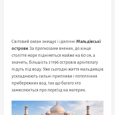
Світовий океан знищує і ідилічні
Мальдівські
острови
. За прогнозами вчених, до кінця
століття море підніметься майже на 60 см, а
значить, більшість з 1196 островів архіпелагу
підуть під воду. Уже сьогодні життя мальдивців
ускладнюють сильні припливи і потепління
прибережних вод, так що багато хто
замислюється про переїзд на материк.