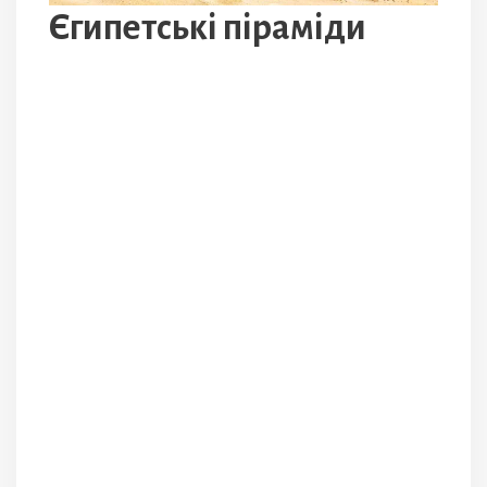
Єгипетські піраміди