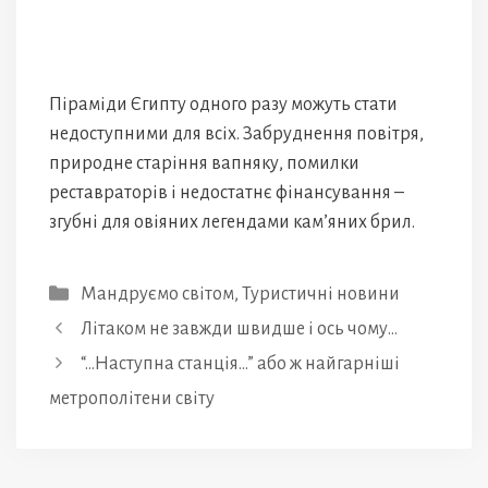
Піраміди Єгипту одного разу можуть стати
недоступними для всіх. Забруднення повітря,
природне старіння вапняку, помилки
реставраторів і недостатнє фінансування –
згубні для овіяних легендами кам’яних брил.
Категорії
Мандруємо світом
,
Туристичні новини
Літаком не завжди швидше і ось чому…
“…Наступна станція…” або ж найгарніші
метрополітени світу