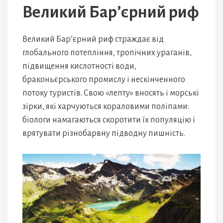
Великий Бар’єрний риф
Великий Бар’єрний риф страждає від
глобального потепління, тропічних ураганів,
підвищення кислотності води,
браконьєрського промислу і нескінченного
потоку туристів. Свою «лепту» вносять і морські
зірки, які харчуються кораловими поліпами:
біологи намагаються скоротити їх популяцію і
врятувати різнобарвну підводну пишність.