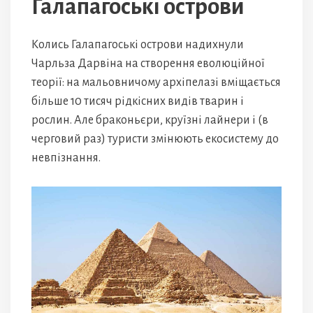
Галапагоські острови
Колись Галапагоські острови надихнули
Чарльза Дарвіна на створення еволюційної
теорії: на мальовничому архіпелазі вміщається
більше 10 тисяч рідкісних видів тварин і
рослин. Але браконьєри, круїзні лайнери і (в
черговий раз) туристи змінюють екосистему до
невпізнання.