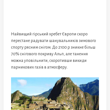
Найвищий гірський хребет Європи скоро
перестане радувати шанувальників зимового
спорту рясним снігом. До 2100 р зникне більш
70% снігового покриву Альп, але танення
можна уповільнити, скоротивши викиди
парникових газів в атмосферу.