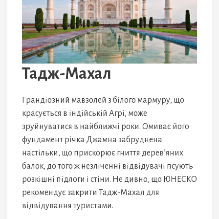
Тадж-Махал
Грандіозний мавзолей з білого мармуру, що
красується в індійській Агрі, може
зруйнуватися в найближчі роки. Омиває його
фундамент річка Джамна забруднена
настільки, що прискорює гниття дерев’яних
балок, до того ж незліченні відвідувачі псують
розкішні підлоги і стіни. Не дивно, що ЮНЕСКО
рекомендує закрити Тадж-Махал для
відвідування туристами.