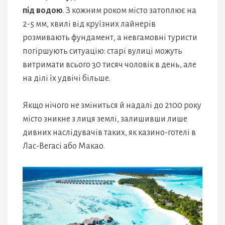
під водою
. З кожним роком місто затоплює на
2-5 мм, хвилі від круїзних лайнерів
розмивають фундамент, а невгамовні туристи
погіршують ситуацію: старі вулиці можуть
витримати всього 30 тисяч чоловік в день, але
на ділі їх удвічі більше.
Якщо нічого не зміниться й надалі до 2100 року
місто зникне з лиця землі, залишивши лише
дивних наслідувачів таких, як казино-готелі в
Лас-Вегасі або Макао.