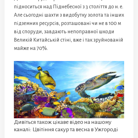
підноситься над Піднебесної з 3 століття до н. е.
Але сьогодні шахти з видобутку золота та інших
підземних ресурсів, розташовані чи не в 100 м
від споруди, завдають непоправної шкоди
Великій Китайській стіні, вже і так зруйнованій
майже на 70%.
Дивіться також цікаве відео на нашому
каналі: Цвітіння сакур та весна в Ужгороді