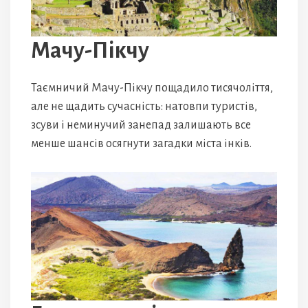
Мачу-Пікчу
Таємничий Мачу-Пікчу пощадило тисячоліття,
але не щадить сучасність: натовпи туристів,
зсуви і неминучий занепад залишають все
менше шансів осягнути загадки міста інків.