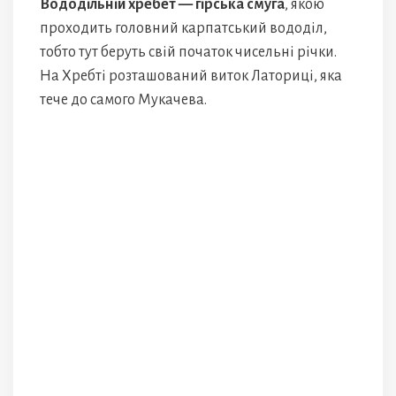
Вододільній хребет — гірська смуга
, якою
проходить головний карпатський вододіл,
тобто тут беруть свій початок чисельні річки.
На Хребті розташований виток Латориці, яка
тече до самого Мукачева.