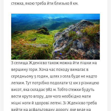
стежка, якою треба йти близько 8 км.
З селища Жденієво також можна йти пішки на
вершину гори. Хоча час походу вимагає в
середньому 5 годин, шлях з села буде не надто
легким. Тут потрібно подолати 12 км з різницею
висот, яка складає 982 м. Тобто стежки будуть
вести круто вгору, для чого необхідно мати
міцні ноги й здорові легені. Зі Жденієво треба
вийти на асфальтовану дорогу, яке веде на