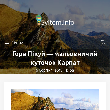
Перейти
до
вмісту
Меню
Гора Пікуй — мальовничий
куточок Карпат
6 Серпня, 2018
•
Віра