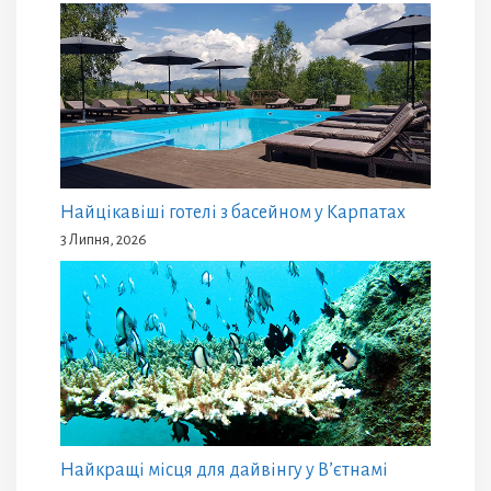
Найцікавіші готелі з басейном у Карпатах
3 Липня, 2026
Найкращі місця для дайвінгу у В’єтнамі