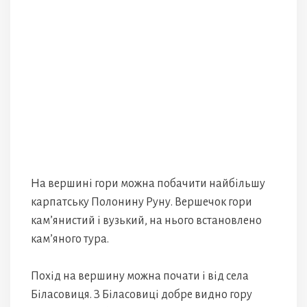
На вершині гори можна побачити найбільшу
карпатську Полонину Руну. Вершечок гори
кам’янистий і вузький, на нього встановлено
кам’яного тура.
Похід на вершину можна почати і від села
Біласовиця. З Біласовиці добре видно гору