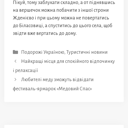
Пікуй, тому заблукати складно, а от піднявшись
на вершечок можна побачити з іншої строни
Жденієво і при цьому можна не повертатись
до Біласовиці, а спуститись до цього села, щоб
звідти вже вертатись до дому.
Категорії
Подорожі Україною
,
Туристичні новини
Найкращі місця для спокійного відпочинку
і релаксації
Любителі меду зможуть відвідати
фестиваль-ярмарок «Медовий Спас»