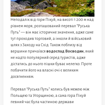
Неподалік від гори Пікуй, на висоті 1 200 м над
рівнем моря, розташований перевал “Руська
Путь” — він має історичне значення, адже саме
тут проходив торговий, а інколи й військовий
шлях з Заходу на Схід. Також поблизу від
вершини причаївся
водоспад Воєводин
, який
не надто популярний серед туристів, адже
дістатись до нього пішки буває нелегко. Проте
побачити його на власні очі є великим
досягненням.
Перевал “Руська Путь” колись був межею між
Польщею та Угорщиною, а сама гора Пікуй
певний час була частиною держави