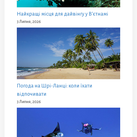
Найкращі місця для дайвінгу у В’єтнамі
3 Липня, 2026
Погода на Шрі-Ланці: коли їхати
відпочивати
3 Липня, 2026