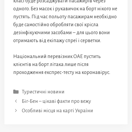
класі буде розсаджувати пасажирів через
одного. Без масок і рукавичок на борт нікого не
пустять. Під час польоту пасажирам необхідно
буде самостійно обробляти свої крісла
дезінфікуючими засобами – для цього вони
отримають від екіпажу спреї і серветки.
Національний перевізник ОАЕ пустить
клієнтів на борт літака лише після
проходження експрес-тесту на коронавірус.
Категорії
Туристичні новини
Біг-Бен – цікаві факти про вежу
Особливі місця на карті України