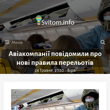
Перейти
до
вмісту
Меню
Авіакомпанії повідомили про
нові правила перельотів
24 Травня, 2020
•
Віра