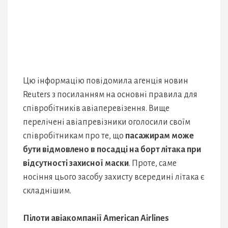
Цю інформацію повідомила агенція новин
Reuters з посиланням на основні правила для
співробітників авіаперевізення. Вище
перелічені авіапревізники оголосили своїм
співробітникам про те, що
пасажирам може
бути відмовлено в посадці на борт літака при
відсутності захисної маски
. Проте, саме
носіння цього засобу захисту всередині літака є
складнішим.
Пілоти авіакомпанії American Airlines