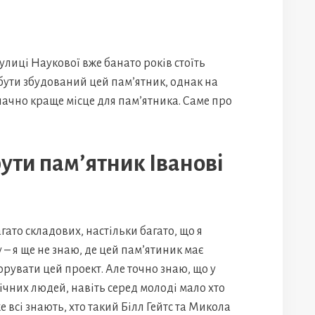
улиці Наукової вже банато років стоїть
 бути збудований цей пам’ятник, однак на
начно краще місце для пам’ятника. Саме про
бути пам’ятник Іванові
гато складових, настільки багато, що я
у – я ще не знаю, де цей пам’ятиник має
сорувати цей проект. Але точно знаю, що у
січних людей, навіть серед молоді мало хто
е всі знають, хто такий Білл Гейтс та Микола