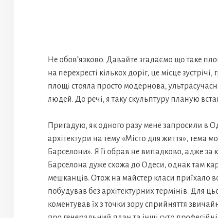
Не обов’язково. Давайте згадаємо що таке площ
на перехресті кількох доріг, це місце зустрічі,
площі стояла просто модернова, ультрасучасн
людей. До речі, я таку скульптуру планую вста
Пригадую, як одного разу мене запросили в Од
архітектури на тему «Місто для життя», тема м
Барселони». Я її обрав не випадково, адже 
Барселона дуже схожа до Одеси, однак там ка
мешканців. Отож на майстер класи приїхало все
побудував без архітектурних термінів. Для ць
коментував їх з точки зору сприйняття звичай
про генеральний план та інші суто професійні 