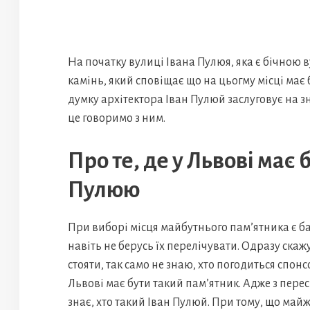
На початку вулиці Івана Пулюя, яка є бічною в
камінь, який сповіщає що на цьогму місці має
думку архітектора Іван Пулюй заслуговує на з
це говоримо з ним.
Про те, де у Львові має 
Пулюю
При виборі місця майбутнього пам’ятника є ба
навіть не берусь їх перелічувати. Одразу скаж
стояти, так само не знаю, хто погодиться спон
Львові має бути такий пам’ятник. Адже з пере
знає, хто такий Іван Пулюй. При тому, що майж