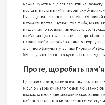
можна шукати місце для пам’ятника. Зауважу, щ
поставити такий пам’ятник, однак у будь-яко
Пулюя, де вже встановлено камінь. Основний н
натомість постать Пулюя – то є глиба, велич, я
надзвичайно ерудований чоловік, досить сказ
пам’ятник Пулюю має стояти на сторожі чогось
Бажано, щоб він стояв біля одного з корпусів 
фізичного факультету. Вулиця Кирила і Мефоді
бічна вулиця. І до того ж вулиця із такою чуд
Про те, що робить пам’я
Це важко сказати, адже за кожним пам’ятником
місця. У Львові є чимало людей, які уважно с
вважає за необхідне висловити своє бачення 
набагато важче, ніж виготовлення самої скул