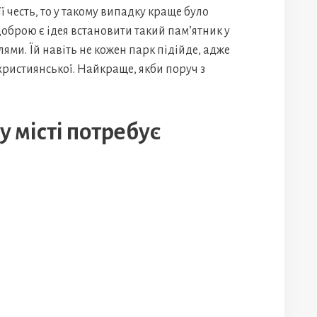
 честь, то у такому випадку краще було
доброю є ідея встановити такий пам’ятник у
лями. Їй навіть не кожен парк підійде, адже
охристиянської. Найкраще, якби поруч з
у місті потребує