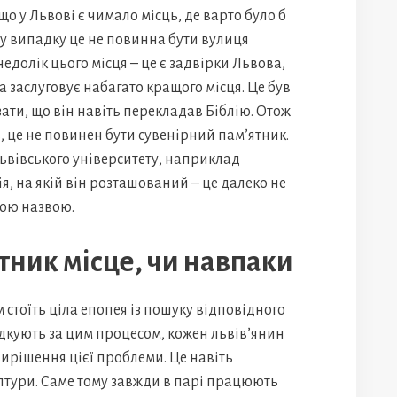
о у Львові є чимало місць, де варто було б
му випадку це не повинна бути вулиця
едолік цього місця – це є задвірки Львова,
ка заслуговує набагато кращого місця. Це був
ати, що він навіть перекладав Біблію. Отож
, це не повинен бути сувенірний пам’ятник.
Львівського університету, наприклад
я, на якій він розташований – це далеко не
овою назвою.
тник місце, чи навпаки
 стоїть ціла епопея із пошуку відповідного
лідкують за цим процесом, кожен львів’янин
вирішення цієї проблеми. Це навіть
ьптури. Саме тому завжди в парі працюють