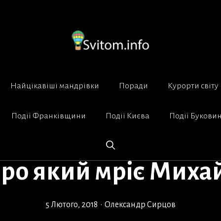
Найцікавіші мандрівки
Поради
Курорти світу
Події Франківщини
Події Києва
Події Букови
про який мріє Миха
5 Лютого, 2018
•
Олександр Сирцов