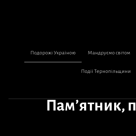
Перейти
до
вмісту
Подорожі Україною
Мандруємо світом
Події Тернопільщини
Пам’ятник, 