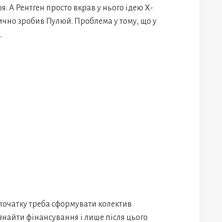
я. А Рентген просто вкрав у нього ідею Х-
чно зробив Пулюй. Проблема у тому, що у
.
спочатку треба сформувати колектив
 знайти фінансування і лише після цього