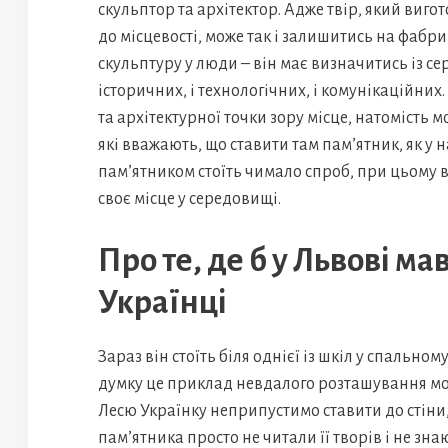
скульптор та архітектор. Адже твір, який виго
до місцевості, може так і залишитись на фабр
скульптуру у люди – він має визначитись із се
історичних, і технологічних, і комунікаційних
та архітектурної точки зору місце, натомість
які вважають, що ставити там пам’ятник, як у н
пам’ятником стоїть чимало спроб, при цьому в
своє місце у середовищі.
Про те, де б у Львові ма
Українці
Зараз він стоїть біля однієї із шкіл у спальном
думку це приклад невдалого розташування мон
Лесю Українку неприпустимо ставити до стіни
пам’ятника просто не читали її творів і не зна