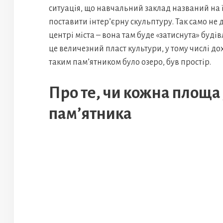
ситуація, що навчальний заклад названий на її
поставити інтер’єрну скульптуру. Так само не 
центрі міста – вона там буде «затиснута» будів
це величезний пласт культури, у тому числі д
таким пам’ятником було озеро, був простір.
Про те, чи кожна площа 
пам’ятника