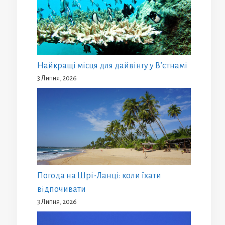
Найкращі місця для дайвінгу у В’єтнамі
3 Липня, 2026
Погода на Шрі-Ланці: коли їхати
відпочивати
3 Липня, 2026