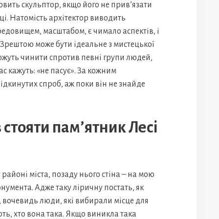
товить скульптор, якщо його не прив’язати
иці. Натомість архітектор виводить
редовищем, масштабом, є чимало аспектів, і
. Зрештою може бути ідеальне з мистецької
 можуть чинити спротив певні групи людей,
ас кажуть: «не пасує». За кожним
ідкинутих спроб, аж поки він не знайде
в стояти пам’ятник Лесі
у районі міста, позаду нього стіна – на мою
умента. Адже таку ліричну постать, як
, вочевидь люди, які вибирали місце для
ють, хто вона така. Якщо виникла така