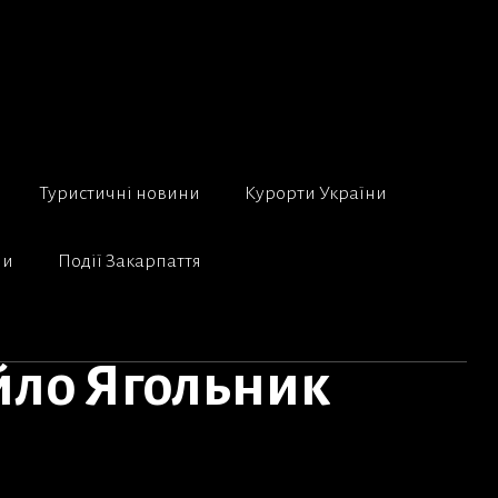
Туристичні новини
Курорти України
ни
Події Закарпаття
йло Ягольник