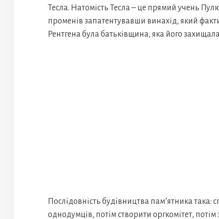
Тесла. Натомість Тесла – це прямий учень Пулю
променів запатентувавши винахід, який факти
Рентгена була батьківщина, яка його захищала
Послідовність будівництва пам’ятника така: 
однодумців, потім створити оргкомітет, потім