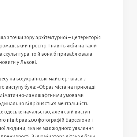
а з точки зору архітектурної – це територія
 громадський простір. І навіть якби на такій
а скульптура, то й вона б приваблювала
новити у Львові.
есу на всеукраїнські майстер-класи з
ого виступу була: «Образ міста на прикладі
за кліматично-ландшафтними умовами
рдинально відрізняється ментальність
 одеське начальство, але я свій виступ
ого підібрав 200 фотографій Барселони і
ної людини, яка не має жодного уявлення
премудрості. З ілюмінатора літака я бачу