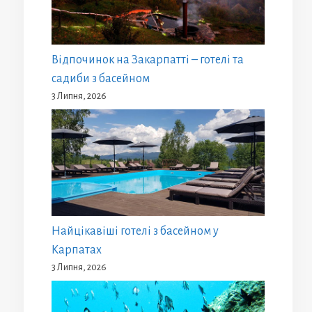
Відпочинок на Закарпатті – готелі та
садиби з басейном
3 Липня, 2026
Найцікавіші готелі з басейном у
Карпатах
3 Липня, 2026