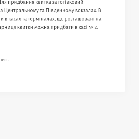
 Для придбання квитка за готівковий
на Центральному та Південному вокзалах. В
 в касах та терміналах, що розташовані на
арниця квитки можна придбати в касі № 2.
ивень