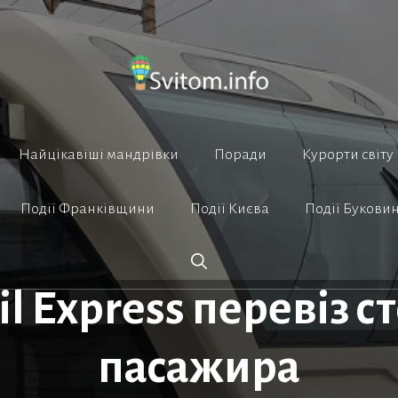
Найцікавіші мандрівки
Поради
Курорти світу
Події Франківщини
Події Києва
Події Букови
il Express перевіз 
пасажира