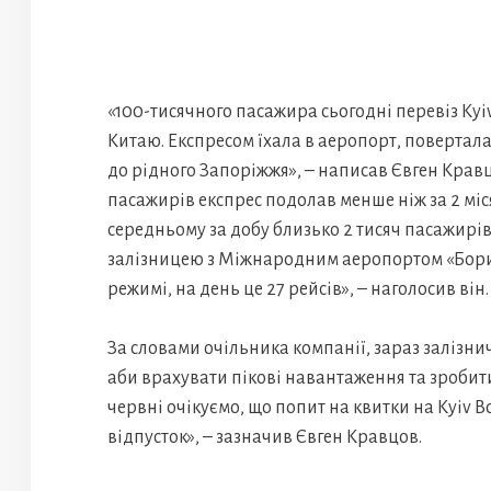
«100-тисячного пасажира сьогодні перевіз Kyiv
Китаю. Експресом їхала в аеропорт, повертал
до рідного Запоріжжя», – написав Євген Кравц
пасажирів експрес подолав менше ніж за 2 міс
середньому за добу близько 2 тисяч пасажир
залізницею з Міжнародним аеропортом «Бори
режимі, на день це 27 рейсів», – наголосив він.
За словами очільника компанії, зараз заліз
аби врахувати пікові навантаження та зробит
червні очікуємо, що попит на квитки на Kyiv Bo
відпусток», – зазначив Євген Кравцов.