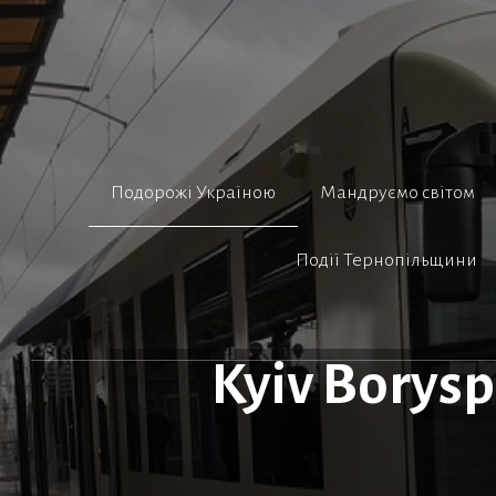
Перейти
до
вмісту
Подорожі Україною
Мандруємо світом
Події Тернопільщини
Kyiv Borysp