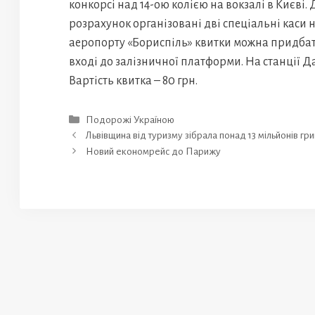
конкорсі над 14-ою колією на вокзалі в Києві.
розрахунок організовані дві спеціальні каси 
аеропорту «Бориспіль» квитки можна придбати
вході до залізничної платформи. На станції Д
Вартість квитка – 80 грн.
Категорії
Подорожі Україною
Львівщина від туризму зібрала понад 13 мільйонів гр
Новий економрейс до Парижу