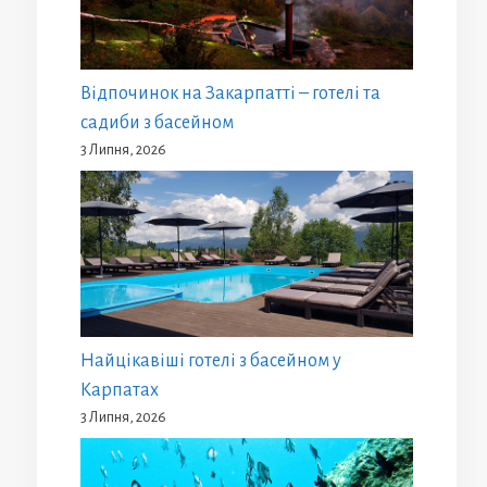
Відпочинок на Закарпатті – готелі та
садиби з басейном
3 Липня, 2026
Найцікавіші готелі з басейном у
Карпатах
3 Липня, 2026