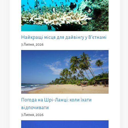
Найкращі місця для дайвінгу у В’єтнамі
3 Липня, 2026
Погода на Шрі-Ланці: коли їхати
відпочивати
3 Липня, 2026