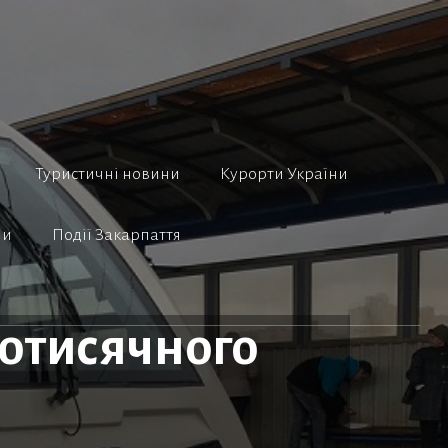
Туристичні новини
Курорти України
ни
Події Закарпаття
стотисячного