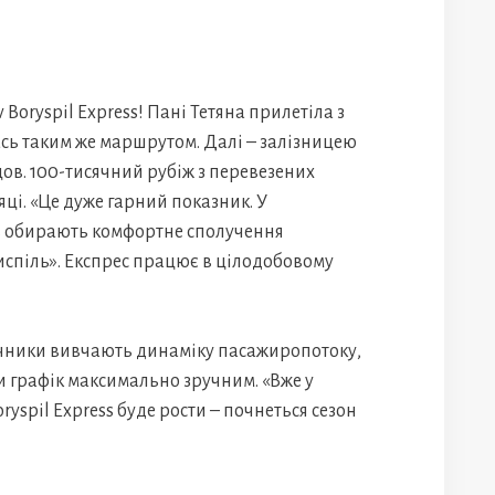
 Boryspil Express! Пані Тетяна прилетіла з
ась таким же маршрутом. Далі – залізницею
ов. 100-тисячний рубіж з перевезених
яці. «Це дуже гарний показник. У
ів обирають комфортне сполучення
спіль». Експрес працює в цілодобовому
ничники вивчають динаміку пасажиропотоку,
и графік максимально зручним. «Вже у
ryspil Express буде рости – почнеться сезон