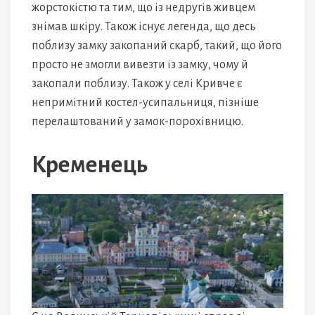
жорстокістю та тим, що із недругів живцем
знімав шкіру. Також існує легенда, що десь
поблизу замку закопаний скарб, такий, що його
просто не змогли вивезти із замку, чому й
закопали поблизу. Також у селі Кривче є
непримітний костел-усипальниця, пізніше
перелаштований у замок-порохівницю.
Кременець