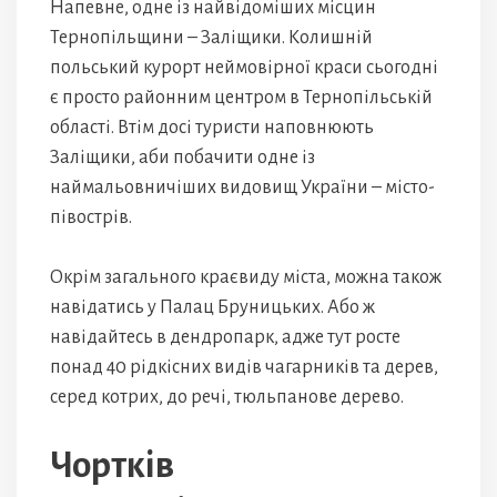
Напевне, одне із найвідоміших місцин
Тернопільщини – Заліщики. Колишній
польський курорт неймовірної краси сьогодні
є просто районним центром в Тернопільській
області. Втім досі туристи наповнюють
Заліщики, аби побачити одне із
наймальовничіших видовищ України – місто-
півострів.
Окрім загального краєвиду міста, можна також
навідатись у Палац Бруницьких. Або ж
навідайтесь в дендропарк, адже тут росте
понад 40 рідкісних видів чагарників та дерев,
серед котрих, до речі, тюльпанове дерево.
Чортків