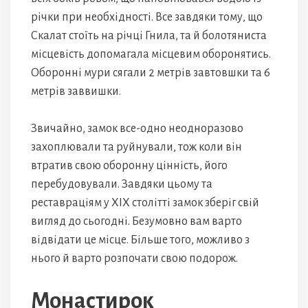
річки при необхідності. Все завдяки тому, що
Скалат стоїть на річці Гнила, та й болотяниста
місцевість допомагала місцевим оборонятись.
Оборонні мури сягали 2 метрів завтовшки та 6
метрів заввишки.
Звичайно, замок все-одно неодноразово
захоплювали та руйнували, тож коли він
втратив свою оборонну цінність, його
перебудовували. Завдяки цьому та
реставраціям у XIX столітті замок зберіг свій
вигляд до сьогодні. Безумовно вам варто
відвідати це місце. Більше того, можливо з
нього й варто розпочати свою подорож.
Монастирок