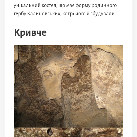
унікальний костел, що має форму родинного
гербу Калиновських, котрі його й збудували.
Кривче