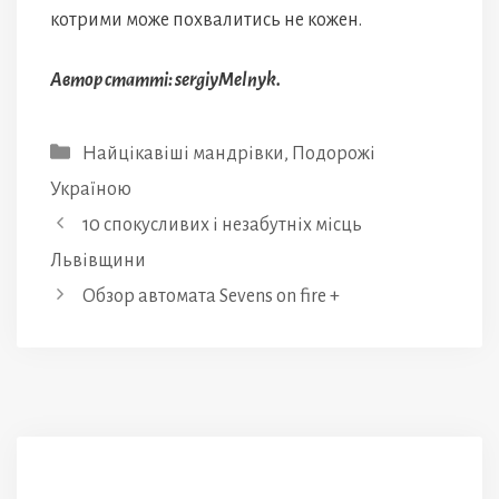
котрими може похвалитись не кожен.
Автор статті: sergiyMelnyk.
Категорії
Найцікавіші мандрівки
,
Подорожі
Україною
10 спокусливих і незабутніх місць
Львівщини
Обзор автомата Sevens on fire +