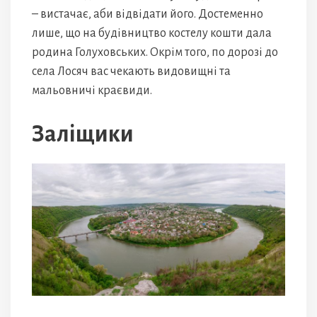
– вистачає, аби відвідати його. Достеменно
лише, що на будівництво костелу кошти дала
родина Голуховських. Окрім того, по дорозі до
села Лосяч вас чекають видовищні та
мальовничі краєвиди.
Заліщики