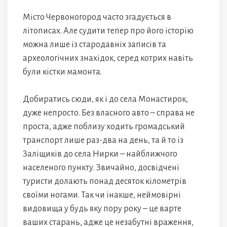
Місто Червоногород часто згадується в
літописах. Але судити тепер про його історію
можна лише із стародавніх записів та
археологічних знахідок, серед котрих навіть
були кістки мамонта.
Добиратись сюди, як і до села Монастирок,
дуже непросто. Без власного авто – справа не
проста, адже поблизу ходить громадський
транспорт лише раз-два на день, та й то із
Заліщиків до села Нирки – найближчого
населеного пункту. Звичайно, досвідчені
туристи долають понад десяток кілометрів
своїми ногами. Так чи інакше, неймовірні
видовища у будь яку пору року – це варте
ваших старань, адже це незабутні враження,