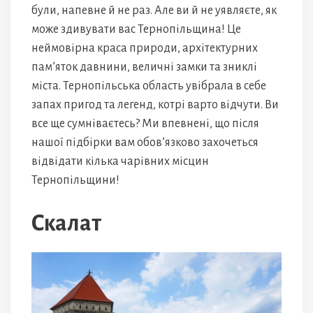
були, напевне й не раз. Але ви й не уявляєте, як
може здивувати вас Тернопільщина! Це
неймовірна краса природи, архітектурних
пам’яток давнини, величні замки та зниклі
міста. Тернопільська область увібрала в себе
запах пригод та легенд, котрі варто відчути. Ви
все ще сумніваєтесь? Ми впевнені, що після
нашої підбірки вам обов’язково захочеться
відвідати кілька чарівних місцин
Тернопільщини!
Скалат