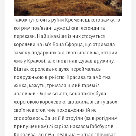
Також тут стоять руїни Кременецького замку, із
котрим пов’язані дуже цікаві легенди та
перекази. Найцікавіше із них стосується
королеви на ім’я Бона Сфорца, що отримала
замок у подарунок від свого чоловіка, котрий
жив у Кракові, але іноді навідував дружину.
Відтак королева не дуже переймалась
подружньою вірністю. Красива та амбітна
жінка, кажуть, тримала цілий гарем із
чоловіків. Окрім всього, вона також була
жорстокою королевою, що зжила зі світу двох
своїх невісток, чиє походження їй не
сподобалось. За це її й отруїли (за вірогідним
припущенням) лікарі за наказом Габсбургів.
Королева, до речі, реальна – її тіло спочиває