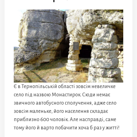
Є в Тернопільській області зовсім невеличке
село під назвою Монастирок. Сюди немає
звичного автобусного сполучення, адже село
зовсім маленьке, його населення складає
приблизно 600 чоловік. Але насправді, саме
тому його й варто побачити хоча б раз у житті!