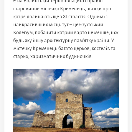
Є на Волинській Тернопільщині справді
старовинне містечко Кременець, згадки про
котре долинають ще з XI століття. Одним із
найкрасивіших місць тут – це Єзуїтський
Колегіум, побачити котрий варто не менше, ніж
будь яку іншу архітектурну пам’ятку країни. У
містечку Кременець багато церков, костелів та
старих, харизматичних будиночків.