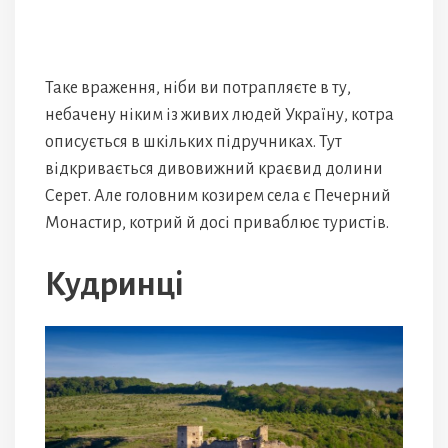
Таке враження, ніби ви потрапляєте в ту,
небачену ніким із живих людей Україну, котра
описується в шкільких підручниках. Тут
відкривається дивовижний краєвид долини
Серет. Але головним козирем села є Печерний
Монастир, котрий й досі приваблює туристів.
Кудринці