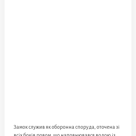
Замок служив як оборонна споруда, оточена зі
всіх боків ровом, що наповнювався водою із