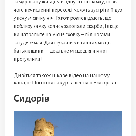
замуровану живцем в одну зі стін замку, після
чого нечисленні перехожі можуть зустріти її дух
у ясну місячну ніч. Також розповідають, що
поблизу замку колись закопали скарби, і якщо
ви натрапите на місце сховку – під ногами
загуде земля. Для шукачів містичних місць
батьківщини – ідеальне місце для нічної
прогулянки!
Дивіться також цікаве відео на нашому
каналі: Цвітіння сакур та весна в Ужгороді
Сидорів