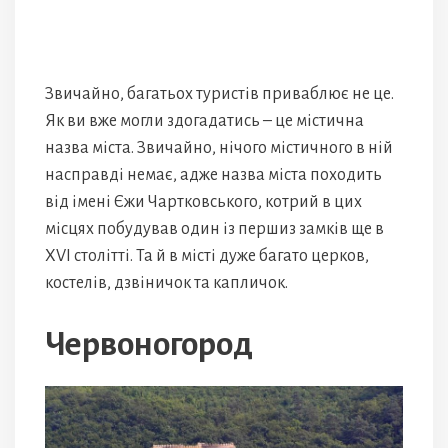
Звичайно, багатьох туристів приваблює не це.
Як ви вже могли здогадатись – це містична
назва міста. Звичайно, нічого містичного в ній
насправді немає, адже назва міста походить
від імені Єжи Чартковського, котрий в цих
місцях побудував один із першиз замків ще в
XVI столітті. Та й в місті дуже багато церков,
костелів, дзвіничок та капличок.
Червоногород