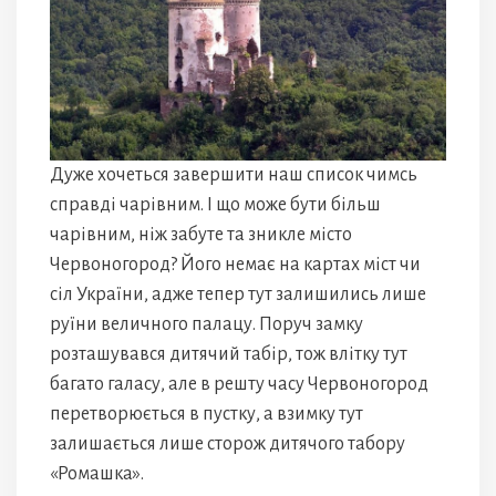
Дуже хочеться завершити наш список чимсь
справді чарівним. І що може бути більш
чарівним, ніж забуте та зникле місто
Червоногород? Його немає на картах міст чи
сіл України, адже тепер тут залишились лише
руїни величного палацу. Поруч замку
розташувався дитячий табір, тож влітку тут
багато галасу, але в решту часу Червоногород
перетворюється в пустку, а взимку тут
залишається лише сторож дитячого табору
«Ромашка».