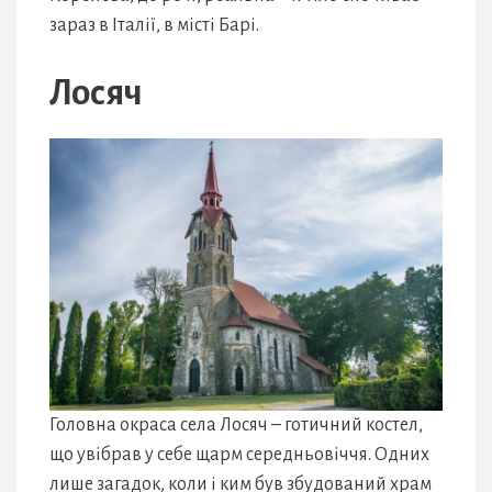
зараз в Італії, в місті Барі.
Лосяч
Головна окраса села Лосяч – готичний костел,
що увібрав у себе щарм середньовіччя. Одних
лише загадок, коли і ким був збудований храм