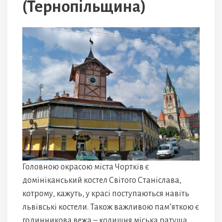
(Тернопільщина)
Головною окрасою міста Чортків є
домініканський костел Світого Станіслава,
котрому, кажуть, у красі поступаються навіть
львівські костели. Також важливою пам’яткою є
годинникова вежа – колишня міська ратуша