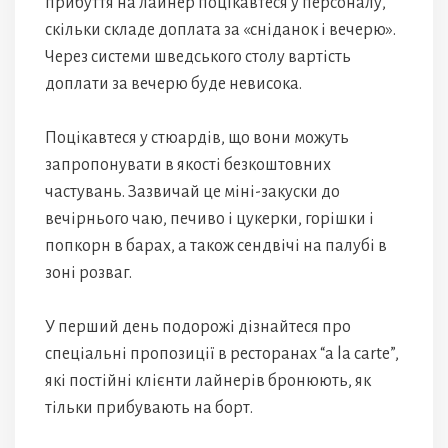
прибуття на лайнер поцікавтеся у персоналу,
скільки складе доплата за «сніданок і вечерю».
Через системи шведського столу вартість
доплати за вечерю буде невисока.
Поцікавтеся у стюардів, що вони можуть
запропонувати в якості безкоштовних
частувань. Зазвичай це міні-закуски до
вечірнього чаю, печиво і цукерки, горішки і
попкорн в барах, а також сендвічі на палубі в
зоні розваг.
У перший день подорожі дізнайтеся про
спеціальні пропозиції в ресторанах “a la carte”,
які постійні клієнти лайнерів бронюють, як
тільки прибувають на борт.