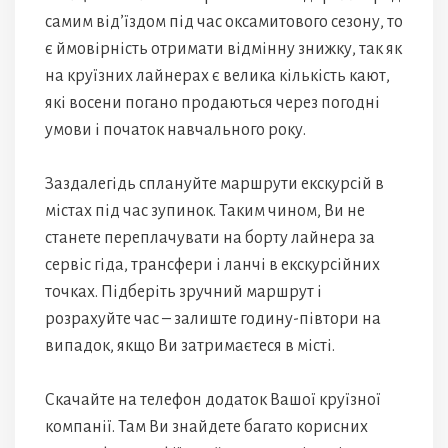
самим від’їздом під час оксамитового сезону, то
є ймовірність отримати відмінну знижку, так як
на круїзних лайнерах є велика кількість кают,
які восени погано продаються через погодні
умови і початок навчального року.
Заздалегідь сплануйте маршрути екскурсій в
містах під час зупинок. Таким чином, Ви не
станете переплачувати на борту лайнера за
сервіс гіда, трансфери і ланчі в екскурсійних
точках. Підберіть зручний маршрут і
розрахуйте час – залиште годину-півтори на
випадок, якщо Ви затримаєтеся в місті.
Скачайте на телефон додаток Вашої круїзної
компанії. Там Ви знайдете багато корисних