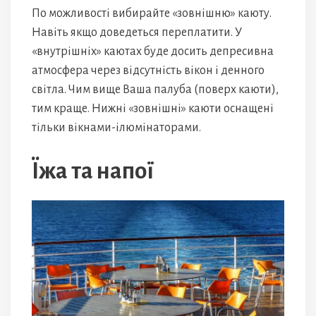
По можливості вибирайте «зовнішню» каюту.
Навіть якщо доведеться переплатити. У
«внутрішніх» каютах буде досить депресивна
атмосфера через відсутність вікон і денного
світла. Чим вище Ваша палуба (поверх каюти),
тим краще. Нижні «зовнішні» каюти оснащені
тільки вікнами-ілюмінаторами.
Їжа та напої