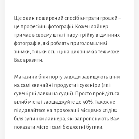
Ще один поширений спосіб витрати грошей –
це професійні фотографії. Кожен лайнер
тримає в своєму штаті пару-трійку відмінних
фотографів, які роблять приголомшливі
знімки, тільки ось і ціна цих знімків теж може
Вас вразити.
Магазини біля порту завжди завищують ціни
на самі звичайні продукти і сувеніри (як і
сувенірні лавки на судні). Просто пройдіться
вглиб міста і заощаджуйте до 50%. Також не
піддавайтеся на провокації місцевих «гідів»
біля зупинки лайнера, які запропонують Вам
показати місто і самі бюджетні бутики.