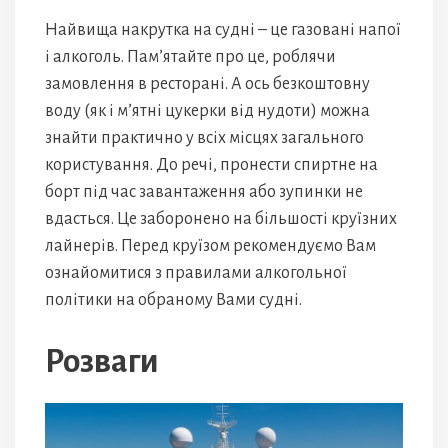
Найвища накрутка на судні – це газовані напої
і алкоголь. Пам’ятайте про це, роблячи
замовлення в ресторані. А ось безкоштовну
воду (як і м’ятні цукерки від нудоти) можна
знайти практично у всіх місцях загального
користування. До речі, пронести спиртне на
борт під час завантаження або зупинки не
вдасться. Це заборонено на більшості круїзних
лайнерів. Перед круїзом рекомендуємо Вам
ознайомитися з правилами алкогольної
політики на обраному Вами судні.
Розваги