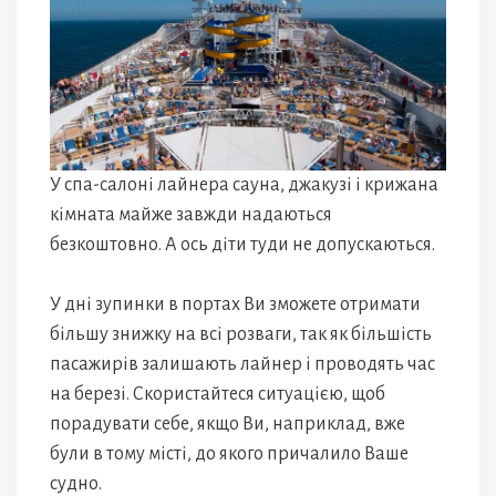
У спа-салоні лайнера сауна, джакузі і крижана
кімната майже завжди надаються
безкоштовно. А ось діти туди не допускаються.
У дні зупинки в портах Ви зможете отримати
більшу знижку на всі розваги, так як більшість
пасажирів залишають лайнер і проводять час
на березі. Скористайтеся ситуацією, щоб
порадувати себе, якщо Ви, наприклад, вже
були в тому місті, до якого причалило Ваше
судно.