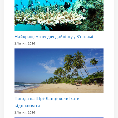
Найкращі місця для дайвінгу у В’єтнамі
3 Липня, 2026
Погода на Шрі-Ланці: коли їхати
відпочивати
3 Липня, 2026