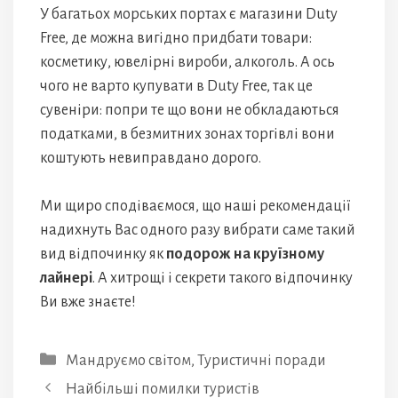
У багатьох морських портах є магазини Duty
Free, де можна вигідно придбати товари:
косметику, ювелірні вироби, алкоголь. А ось
чого не варто купувати в Duty Free, так це
сувеніри: попри те що вони не обкладаються
податками, в безмитних зонах торгівлі вони
коштують невиправдано дорого.
Ми щиро сподіваємося, що наші рекомендації
надихнуть Вас одного разу вибрати саме такий
вид відпочинку як
подорож на круїзному
лайнері
. А хитрощі і секрети такого відпочинку
Ви вже знаєте!
Категорії
Мандруємо світом
,
Туристичні поради
Найбільші помилки туристів