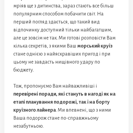
мріяв ще з дитинства, зараз стають все більш
популярним способом побачити світ. На
перший погляд здається, що такий вид
відпочинку доступний тільки найбагатшим,
але це зовсім не так. Ми готові розповісти Вам
кілька секретів, з якими Ваш
морський круїз
стане однією з найяскравіших пригод і при
цьому не завдасть нищівного удару по
бюджету.
Тож, пропонуємо Вам найважливіші і
перевірені поради, які стануть в нагоді як на
етапі планування подорожі, так і на борту
круїзного лайнера
. Ми впевнені, що з ними
Ваша подорож стане по-справжньому
незабутньою.