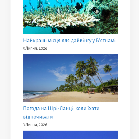
Найкращі місця для дайвінгу у В’єтнамі
3 Липня, 2026
Погода на Шрі-Ланці: коли їхати
відпочивати
3 Липня, 2026