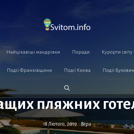
Найцікавіші мандрівки
Поради
Курорти світу
Події Франківщини
Події Києва
Події Букови
ащих пляжних готе
18 Лютого, 2019
•
Віра