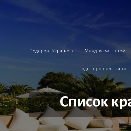
Перейти
до
вмісту
Подорожі Україною
Мандруємо світом
Події Тернопільщини
Список кр