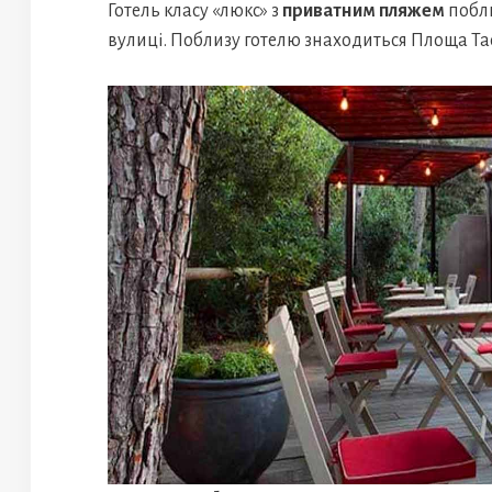
Готель класу «люкс» з
приватним пляжем
побли
вулиці. Поблизу готелю знаходиться Площа Та