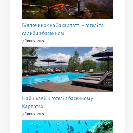
Відпочинок на Закарпатті – готелі та
садиби з басейном
3 Липня, 2026
Найцікавіші готелі з басейном у
Карпатах
3 Липня, 2026