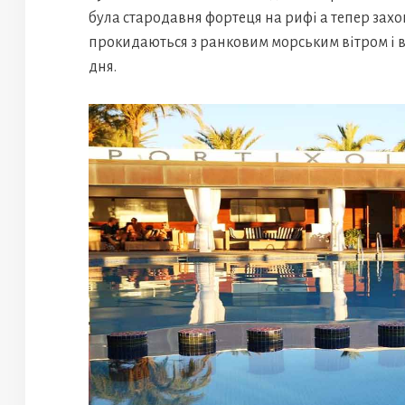
була стародавня фортеця на рифі а тепер захо
прокидаються з ранковим морським вітром і 
дня.