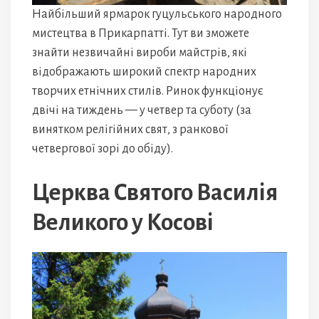
Найбільший ярмарок гуцульського народного
мистецтва в Прикарпатті. Тут ви зможете
знайти незвичайні вироби майстрів, які
відображають широкий спектр народних
творчих етнічних стилів. Ринок функціонує
двічі на тиждень — у четвер та суботу (за
винятком релігійних свят, з ранкової
четвергової зорі до обіду).
Церква Святого Василія
Великого у Косові