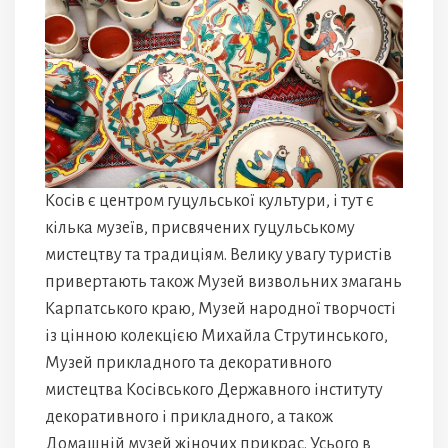
Косів є центром гуцульської культури, і тут є
кілька музеїв, присвячених гуцульському
мистецтву та традиціям. Велику увагу туристів
привертають також Музей визвольних змагань
Карпатського краю, Музей народної творчості
із цінною колекцією Михайла Струтинського,
Музей прикладного та декоративного
мистецтва Косівського Державного інституту
декоративного і прикладного, а також
Домашній музей жіночих прикрас. Усього в