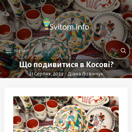
Перейти
до
вмісту
Меню
Що подивитися в Косові?
21 Серпня, 2023
•
Діана Літвінчук