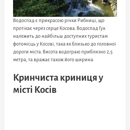
Водоспад є прикрасою річки Рибниці, що
протікає через серце Косова. Водоспад Гук
належить до найбільш доступних туристам
фотомісць у Косові, така як близько до головної
дороги міста. Висота водограю приблизно 2,5
метра, та вражає також його ширина.
Кринчиста криниця у
місті Косів