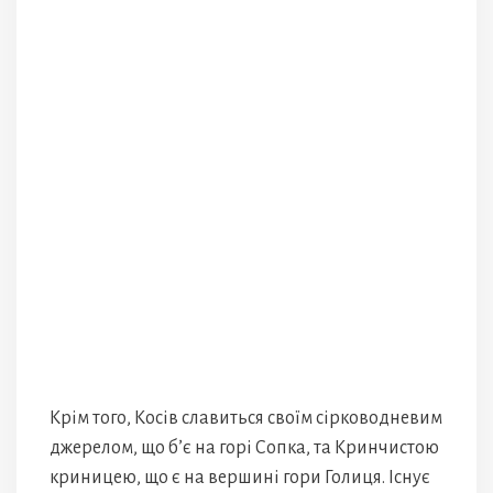
Крім того, Косів славиться своїм сірководневим
джерелом, що б’є на горі Сопка, та Кринчистою
криницею, що є на вершині гори Голиця. Існує