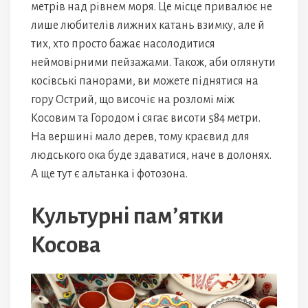
метрів над рівнем моря. Це місце привалює не
лише любителів лижних катань взимку, але й
тих, хто просто бажає насолодитися
неймовірними пейзажами. Також, аби оглянути
косівські панорами, ви можете піднятися на
гору Острий, що височіє на розломі між
Косовим та Городом і сягає висоти 584 метри.
На вершині мало дерев, тому краєвид для
людського ока буде здаватися, наче в долонях.
А ще тут є альтанка і фотозона.
Культурні пам’ятки
Косова