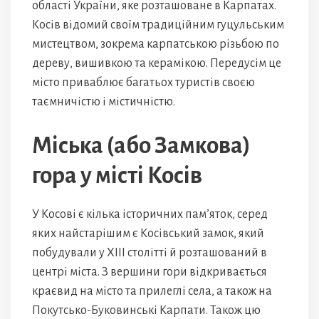
області України, яке розташоване в Карпатах.
Косів відомий своїм традиційним гуцульським
мистецтвом, зокрема карпатською різьбою по
дереву, вишивкою та керамікою. Передусім це
місто приваблює багатьох туристів своєю
таємничістю і містичністю.
Міська (або Замкова)
гора у місті Косів
У Косові є кілька історичних пам’яток, серед
яких найстарішим є Косівський замок, який
побудували у XIII столітті й розташований в
центрі міста. З вершини гори відкривається
краєвид на місто та прилеглі села, а також на
Покутсько-Буковинські Карпати. Також цю