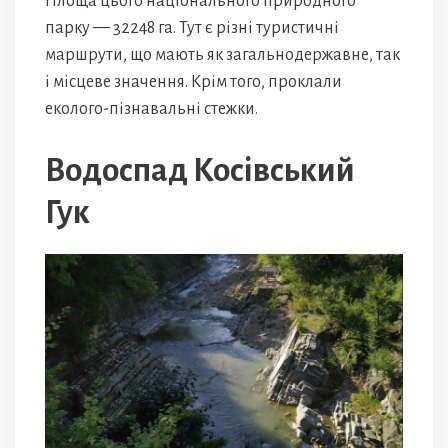
Площа цього національного природного
парку — 32248 га. Тут є різні туристичні
маршрути, що мають як загальнодержавне, так
і місцеве значення. Крім того, проклали
еколого-пізнавальні стежки.
Водоспад Косівський
Гук