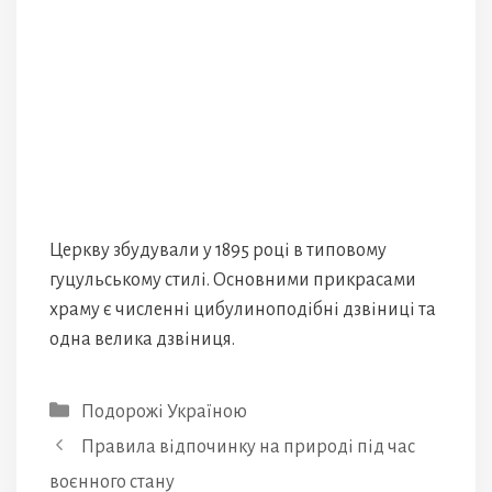
Церкву збудували у 1895 році в типовому
гуцульському стилі. Основними прикрасами
храму є численні цибулиноподібні дзвіниці та
одна велика дзвіниця.
Категорії
Подорожі Україною
Правила відпочинку на природі під час
воєнного стану