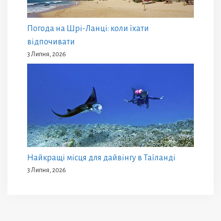
Погода на Шрі-Ланці: коли їхати
відпочивати
3 Липня, 2026
Найкращі місця для дайвінгу в Таїланді
3 Липня, 2026