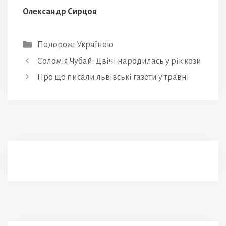
Олександр Сирцов
Категорії
Подорожі Україною
Соломія Чубай: Двічі народилась у рік кози
Про що писали львівські газети у травні