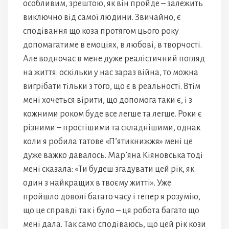
особливим, зрештою, як він пройде – залежить
виключно від самої людини. Звичайно, є
сподівання що коза протягом цього року
допомагатиме в емоціях, в любові, в творчості.
Але водночас в мене дуже реалістичний погляд
на життя: оскільки у нас зараз війна, то можна
вигрібати тільки з того, що є в реальності. Втім
мені хочеться вірити, що допомога таки є, і з
кожними роком буде все легше та легше. Роки є
різними – простішими та складнішими, однак
коли я робила татове «П’ятикнижжя» мені це
дуже важко давалось. Мар’яна Кіяновська тоді
мені сказала: «Ти будеш згадувати цей рік, як
один з найкращих в твоєму житті». Уже
пройшло доволі багато часу і тепер я розумію,
що це справді так і було – ця робота багато що
мені дала. Так само сподіваюсь, що цей рік кози