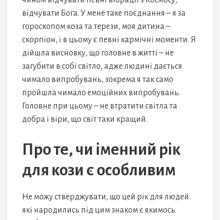
чином відчувати певні вібрації з Космосу,
відчувати Бога. У мене таке поєднання – я за
гороскопом коза та терези, моя дитина –
скорпіон, і в цьому є певні кармічні моменти. Я
дійшла висновку, що головне в житті – не
загубити в собі світло, адже людині дається
чимало випробувань, зокрема я так само
пройшла чимало емоційних випробувань.
Головне при цьому – не втратити світла та
добра і віри, що світ таки кращий.
Про те, чи іменний рік
для кози є особливим
Не можу стверджувати, що цей рік для людей
які народились під цим знаком є якимось