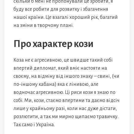
скільки б мені не пропонували це зробити, я
буду все робити для розвитку і збагачення
нашої країни. Це взагалі хороший рік, багатий
на зміни в творчому плані.
Про характер кози
Коза не є агресивною, це швидше такий собі
впертий дипломат, який вміє настояти на
своєму, на відміну від іншого знаку – свині, (чи
по-іншому кабана) яка є лінивою, але
водночас агресивною. Ці риси кози я знаю по
собі. Ми, кози, стаємо впертими та даємо відсіч
лише у крайньому разі, коли нас дуже дістати,
розлютити, а так ми мирно щипаємо травичку.
Так само і Україна.