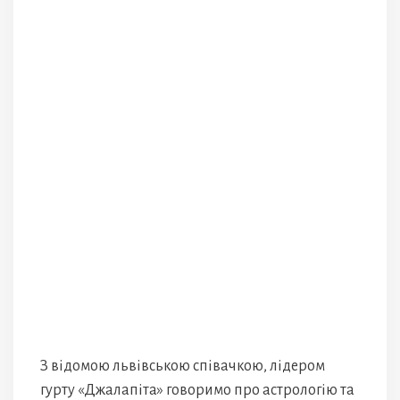
З відомою львівською співачкою, лідером
гурту «Джалапіта» говоримо про астрологію та