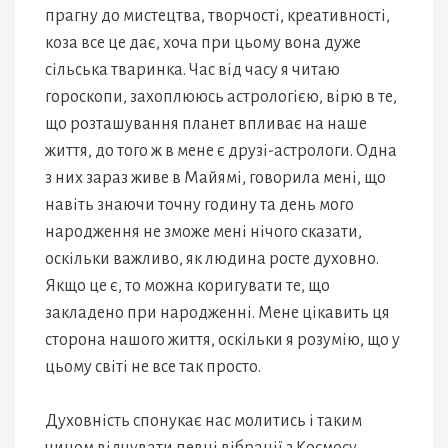
прагну до мистецтва, творчості, креативності,
коза все це дає, хоча при цьому вона дуже
сільська тваринка. Час від часу я читаю
гороскопи, захоплююсь астрологією, вірю в те,
що розташування планет впливає на наше
життя, до того ж в мене є друзі-астрологи. Одна
з них зараз живе в Майямі, говорила мені, що
навіть знаючи точну годину та день мого
народження не зможе мені нічого сказати,
оскільки важливо, як людина росте духовно.
Якщо це є, то можна коригувати те, що
закладено при народженні. Мене цікавить ця
сторона нашого життя, оскільки я розумію, що у
цьому світі не все так просто.
Духовність спонукає нас молитись і таким