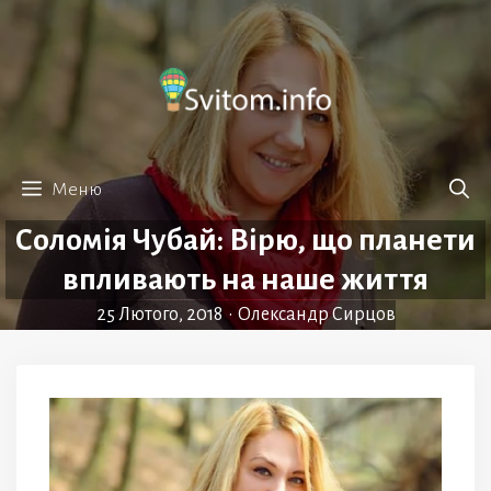
Перейти
до
вмісту
Меню
Соломія Чубай: Вірю, що планети
впливають на наше життя
25 Лютого, 2018
•
Олександр Сирцов