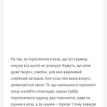
Ну так, за гороскопом я коза, що тут скажеш,
нікуди від цього не дінешся. Кажуть, що кози
дуже творчі, сімейні, для них важливий
сімейний затишок. Але поза тим вони вперті,
домагаються свого. Те, що написано в гороскопі
іноді начебто співпадає, однак треба
порівнювати одразу два гороскопи, адже за
одним я коза, а за іншим – терези. І тому завжди