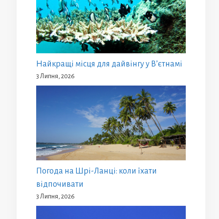
Найкращі місця для дайвінгу у В’єтнамі
3 Липня, 2026
Погода на Шрі-Ланці: коли їхати
відпочивати
3 Липня, 2026