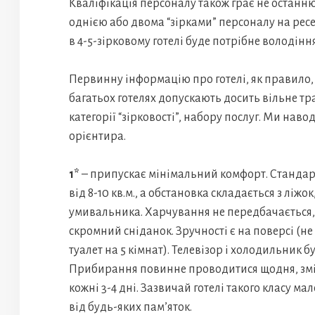
Кваліфікація персоналу також грає не останню 
однією або двома “зірками” персоналу на рес
в 4-5-зірковому готелі буде потрібне володін
Первинну інформацію про готелі, як правило, 
багатьох готелях допускають досить вільне тр
категорії “зірковості”, набору послуг. Ми нав
орієнтира.
1*
– припускає мінімальний комфорт. Станда
від 8-10 кв.м., а обстановка складається з ліжо
умивальника. Харчування не передбачається, 
скромний сніданок. Зручності є на поверсі (н
туалет на 5 кімнат). Телевізор і холодильник 
Прибирання повинне проводитися щодня, зміна
кожні 3-4 дні. Зазвичай готелі такого класу ма
від будь-яких пам’яток.