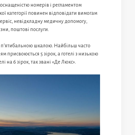
, оснащеністю номерів і регламентом
якої категорії повинен відповідати вимогам
 сервіс, невідкладну медичну допомогу,
зни, поштові послуги.
за п’ятибальною шкалою. Найбільш часто
ям присвоюється 5 зірок, а готелі з низькою
елі на 6 зірок, так звані «Де Люкс».