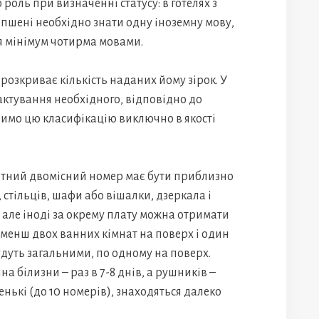
роль при визначенні статусу: в готелях з
епшені необхідно знати одну іноземну мову,
ня мінімум чотирма мовами.
розкриває кількість наданих йому зірок. У
актування необхідного, відповідно до
одимо цю класифікацію виключно в якості
ртний двомісний номер має бути приблизно
к, стільців, шафи або вішалки, дзеркала і
але іноді за окрему плату можна отримати
е менш двох ванних кімнат на поверх і один
будуть загальними, по одному на поверх.
 білизни – раз в 7-8 днів, а рушників –
ленькі (до 10 номерів), знаходяться далеко