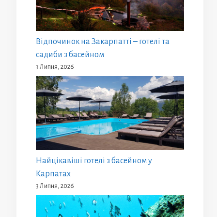
Відпочинок на Закарпатті – готелі та
садиби з басейном
3 Липня, 2026
Найцікавіші готелі з басейном у
Карпатах
3 Липня, 2026