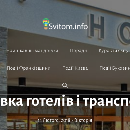
Найцікавіші мандрівки
Поради
Курорти світу
Події Франківщини
Події Києва
Події Букови
ка готелів і транс
14 Лютого, 2018
•
Вікторія