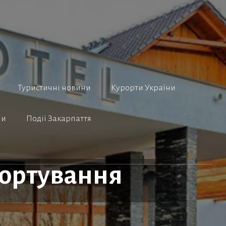
Туристичні новини
Курорти України
ни
Події Закарпаття
портування