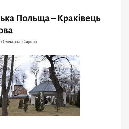
ька Польща – Краківець
ова
ор
Олександр Сирцов