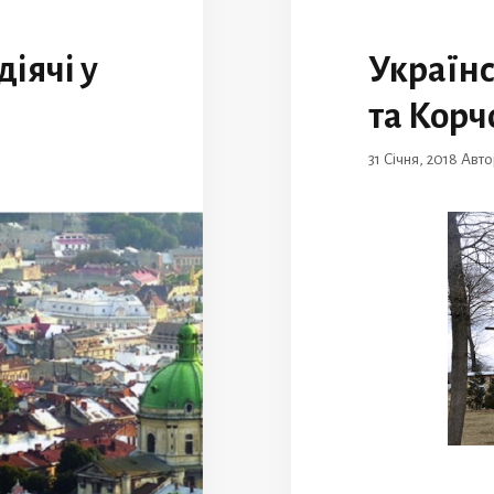
іячі у
Українс
та Корч
31 Січня, 2018
Авт