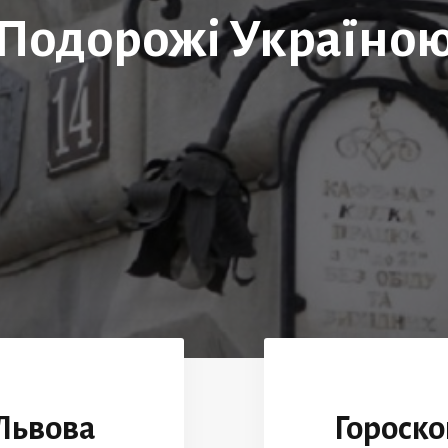
Подорожі Україно
 Львова
Гороско