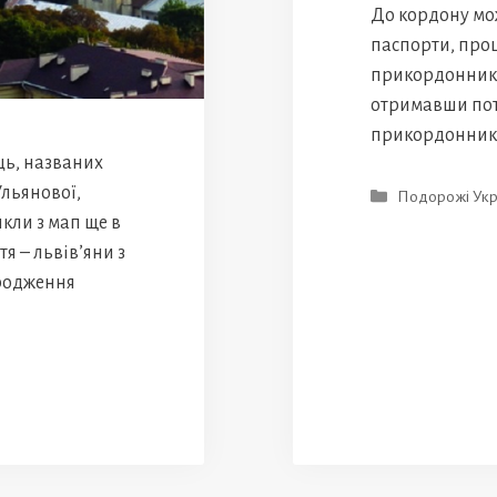
До кордону мо
паспорти, проц
прикордонникам
отримавши пот
прикордонникі
ць, названих
Ульянової,
Категорії
Подорожі Укр
икли з мап ще в
тя – львів’яни з
ародження