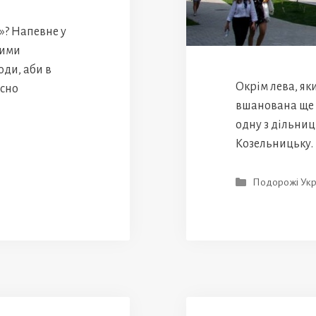
а»? Напевне у
кими
юди, аби в
Окрім лева, як
осно
вшанована ще о
одну з дільниц
Козельницьку.
Категорії
Подорожі Укр