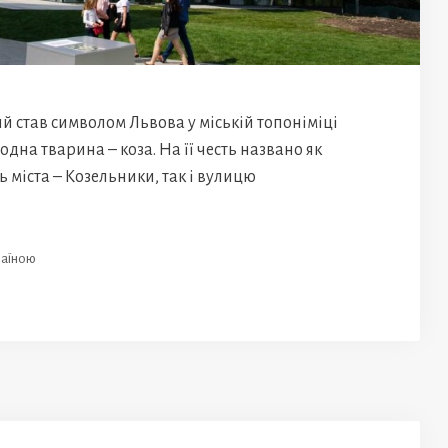
ий став символом Львова у міській топоніміці
дна тварина – коза. На її честь названо як
ь міста – Козельники, так і вулицю
аїною