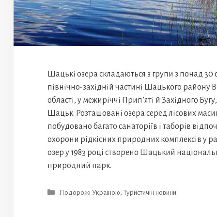
Шацькі озера складаються з групи з понад 30 
північно-західній частині Шацького району 
області, у межиріччі Прип’яті й Західного Бугу
Шацьк. Розташовані озера серед лісових масив
побудовано багато санаторіїв і таборів відпо
охорони рідкісних природних комплексів у 
озер у 1983 році створено Шацький націонал
природний парк.
Категорії
Подорожі Україною
,
Туристичні новини