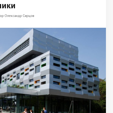
ники
тор
Олександр Сирцов