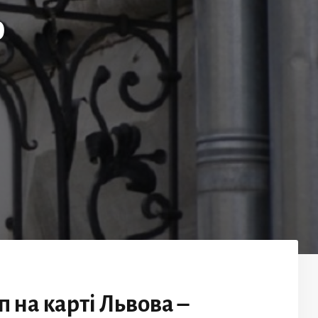
ю
п на карті Львова –