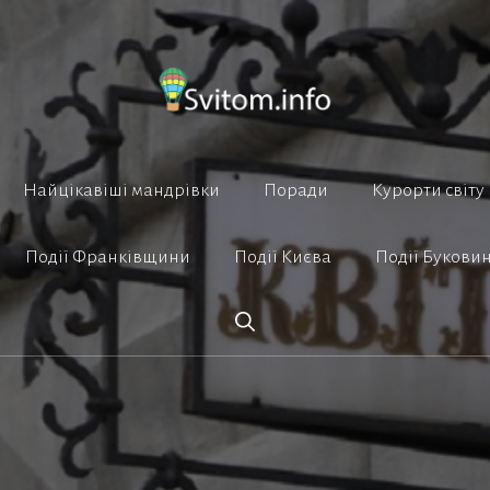
Найцікавіші мандрівки
Поради
Курорти світу
Події Франківщини
Події Києва
Події Букови