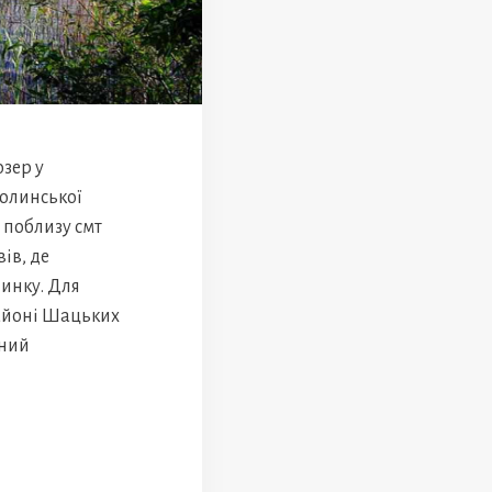
озер у
Волинської
, поблизу смт
ів, де
чинку. Для
районі Шацьких
ьний