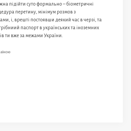
жна підійти суто формально – біометричні
едура перетину, мінімум розмов з
и, і, врешті постоявши деякий час в черзі, та
рібниий паспорт в українських та іноземних
в ти вже за межами України.
аїною