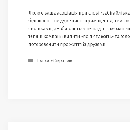
Якою є ваша асоціація при слові «забігайлівк
більшості – не дуже чисте приміщення, з висо
столиками, де збираються не надто заможні л
теплій компанії випити «по п’ятдесять» та гол
потеревенити про життя із друзями.
Категорії
Подорожі Україною