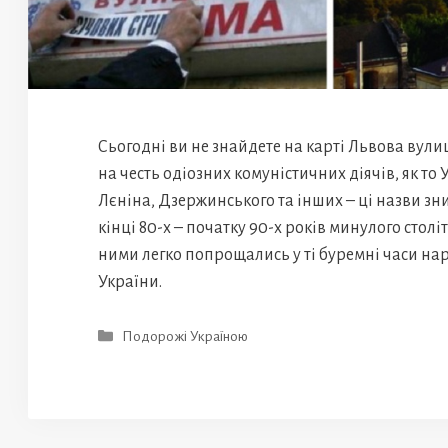
Сьогодні ви не знайдете на карті Львова вули
на честь одіозних комуністичних діячів, як то 
Лєніна, Дзержинського та інших – ці назви зн
кінці 80-х – початку 90-х років минулого століт
ними легко попрощались у ті буремні часи н
України.
Категорії
Подорожі Україною