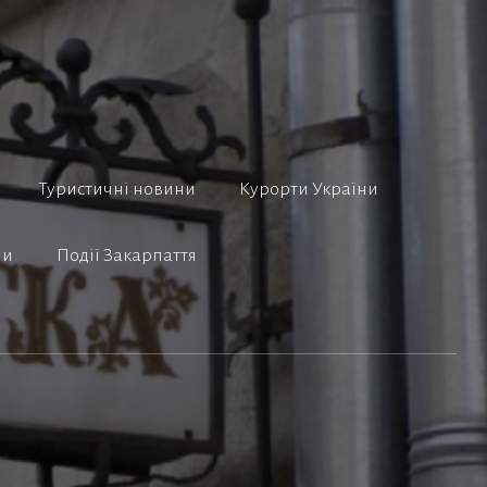
Туристичні новини
Курорти України
ни
Події Закарпаття