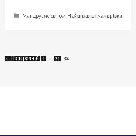
Категорії
Мандруємо світом
,
Найцікавіші мандрівки
Сторінка
Сторінка
Сторінка
←
Попередній
1
…
31
32