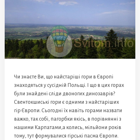
Чи знаєте Ви, що найстаріші гори в Європі
знаходяться у сусідній Польщі. І що в цих горах
були знайдені сліди двоногих динозаврів?
Свентокшиські гори є одними з найстаріших
гір Європи. Сьогодні їх навіть горами назвати
важко, так собі, пагорбки якісь, в порівнянні з
нашими Карпатами,а колись, мільйони років
тому, тут формувалися гірські пасма Європи.