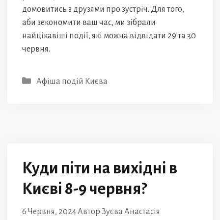
домовитись з друзями про зустріч. Для того,
аби зекономити ваш час, ми зібрали
найцікавіші події, які можна відвідати 29 та 30
червня.
Категорії
Афіша подій Києва
Куди піти на вихідні в
Києві 8-9 червня?
6 Червня, 2024
Автор
Зуєва Анастасія