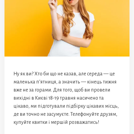
Ну як ви? Хто би що не казав, але середа — це
маленька п’ятниця, а значить — кінець тижня
вже не за горами. Для того, щоб ви провели
вихідні в Києві 18-19 травня насичено та
цікаво, ми підготували підбірку цікавих місць,
де ви точно не засумуєте. Телефонуйте друзям,
купуйте квитки і мершій розважатись!