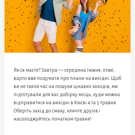
Як ся маєте? Завтра — середина тижня, отже,
варто вже подумати про плани на вихідні. Щоб
ви не гаяли час на пошуки цікавих заходів, ми
підготували для вас добірку місць, куди можна
відправитися на вихідні в Києві 4 та 5 травня.
Оберіть захід до смаку, кличте друзів і
насолоджуйтесь початком травня!