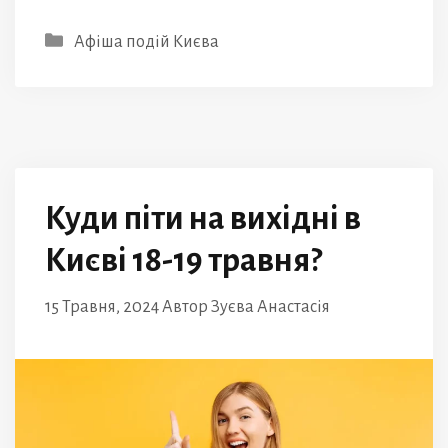
Категорії
Афіша подій Києва
Куди піти на вихідні в
Києві 18-19 травня?
15 Травня, 2024
Автор
Зуєва Анастасія