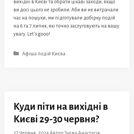
вихідні в Києві та обрати цікаві заходи, якщо
ви досі цього не зробили. Аби ви не витрачали
час на пошуки, ми підготували добірку подій
на 6 та 7 липня, які точно заслуговують на вашу
увагу. Let’s gooo!
Категорії
Афіша подій Києва
Куди піти на вихідні в
Києві 29-30 червня?
27 Червня, 2024
Автор
Зуєва Анастасія