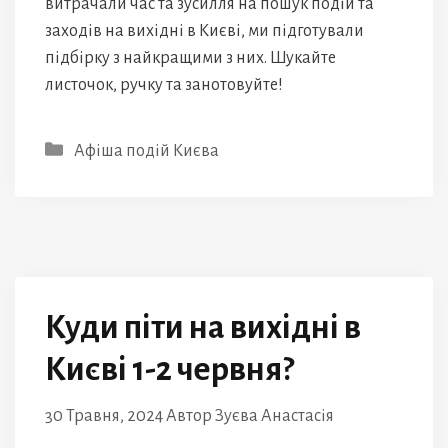
витрачали час та зусилля на пошук подій та
заходів на вихідні в Києві, ми підготували
підбірку з найкращими з них. Шукайте
листочок, ручку та занотовуйте!
Категорії
Афіша подій Києва
Куди піти на вихідні в
Києві 1-2 червня?
30 Травня, 2024
Автор
Зуєва Анастасія