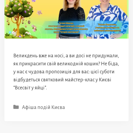
Великдень вже на носі, а ви досі не придумали,
як прикрасити свій великодній кошик? Не біда,
у нас є чудова пропозиція для вас: цієї суботи
відбудеться святковий майстер-клас у Києві
“Всесвіт у яйці”.
Категорії
Афіша подій Києва