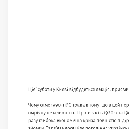
Цієї суботи у Києві відбудеться лекція, присвяч
Чому саме 1990-ті? Справа в тому, що в цей пе
омріяну незалежність. Проте, як і в 1920-х та 1
разу глибока економічна криза повністю під
зйомки. Так з’явилося ціле покоління українсь