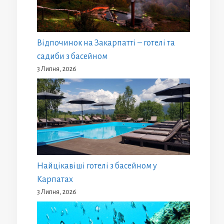
Відпочинок на Закарпатті – готелі та
садиби з басейном
3 Липня, 2026
Найцікавіші готелі з басейном у
Карпатах
3 Липня, 2026