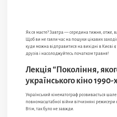
Як ся маєте? Завтра — середина тижня, отже, 
Щоб ви не гаяли час на пошуки цікавих заходів
куди можна відправитися на вихідні в Києві 4 т
друзів і насолоджуйтесь початком травня!
Лекція “Покоління, якого
українського кіно 1990-
Український кінематограф розвивається шале
повномасштабної війни вітчизняні режисери 
Втім, так було не завжди.