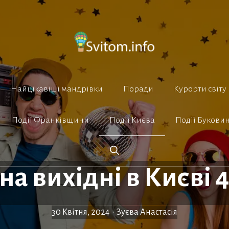
Найцікавіші мандрівки
Поради
Курорти світу
Події Франківщини
Події Києва
Події Букови
на вихідні в Києві 
30 Квітня, 2024
•
Зуєва Анастасія