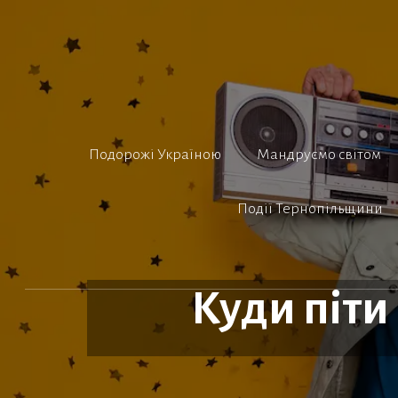
Перейти
до
вмісту
Подорожі Україною
Мандруємо світом
Події Тернопільщини
Куди піти 