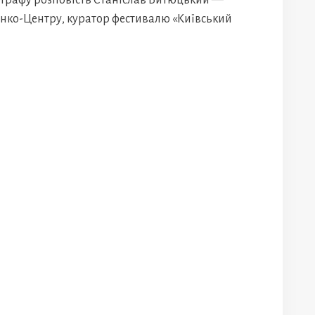
тографу розповість Станіслав Битюцький —
нко-Центру, куратор фестивалю «Київський