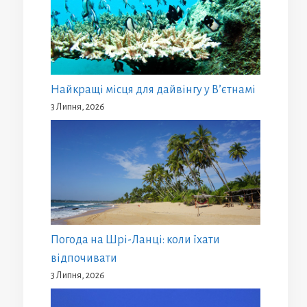
Найкращі місця для дайвінгу у В’єтнамі
3 Липня, 2026
Погода на Шрі-Ланці: коли їхати
відпочивати
3 Липня, 2026