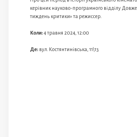
Про цей період в історії українського кінема
керівник науково-програмного відділу Довже
тиждень критики» та режиссер.
Коли:
4 травня 2024, 12:00
Де:
вул. Костянтинівська, 11\13