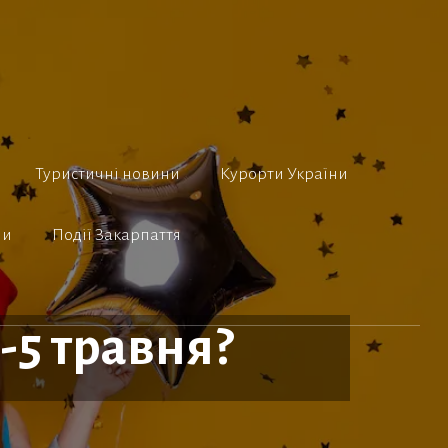
Туристичні новини
Курорти України
ни
Події Закарпаття
4-5 травня?