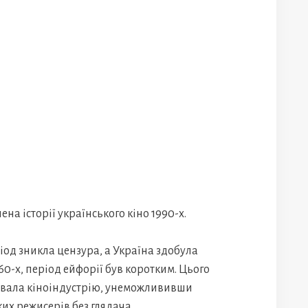
ена історії українського кіно 1990-х.
ріод зникла цензура, а Україна здобула
960-х, період ейфорії був коротким. Цього
ірвала кіноіндустрію, унеможлививши
ких режисерів без глядача.