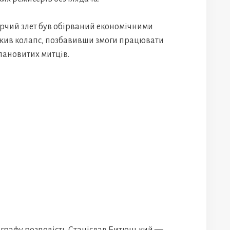
орчий злет був обірваний економічними
ежив колапс, позбавивши змоги працювати
лановитих митців.