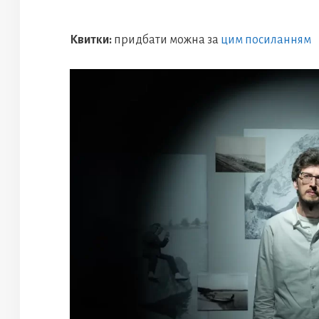
Квитки:
придбати можна за
цим посиланням